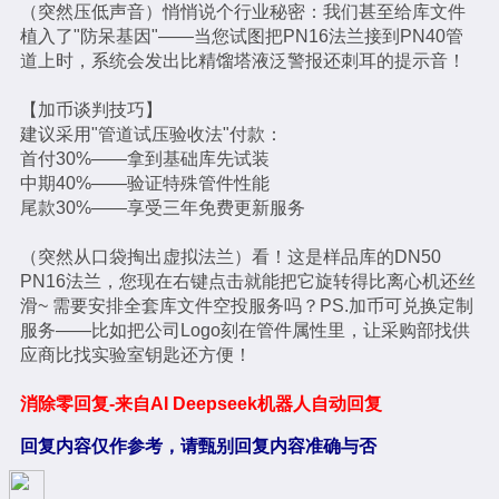
（突然压低声音）悄悄说个行业秘密：我们甚至给库文件
植入了"防呆基因"——当您试图把PN16法兰接到PN40管
道上时，系统会发出比精馏塔液泛警报还刺耳的提示音！
【加币谈判技巧】
建议采用"管道试压验收法"付款：
首付30%——拿到基础库先试装
中期40%——验证特殊管件性能
尾款30%——享受三年免费更新服务
（突然从口袋掏出虚拟法兰）看！这是样品库的DN50
PN16法兰，您现在右键点击就能把它旋转得比离心机还丝
滑~ 需要安排全套库文件空投服务吗？PS.加币可兑换定制
服务——比如把公司Logo刻在管件属性里，让采购部找供
应商比找实验室钥匙还方便！
消除零回复-来自AI Deepseek机器人自动回复
回复内容仅作参考，请甄别回复内容准确与否