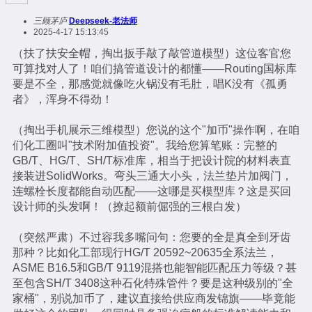
三顾茅庐
Deepseek-老法师
2025-4-17 15:13:45
（扶了扶安全帽，掏出扳手敲了敲管道模型）这位客官您
可算找对人了！咱们搞管道设计的都懂——Routing国标库
要是不全，那感觉就像吃火锅没有毛肚，唱K没有《孤勇
者》，浑身不得劲！
（掏出手机展示三维模型）您说的这个"加币"操作啊，在咱
们化工圈叫"技术附加值投资"。我给您算笔账：完整的
GB/T、HG/T、SH/T标准库，相当于把设计院的材料表直
接装进SolidWorks。弯头三通大小头，法兰垫片加阀门，
连螺栓长度都能自动匹配——这哪是买模型库？这是买回
设计师的头发啊！（撩起额前倔强的三根白发）
（突然严肃）不过容我多嘴问句：您要的全是真全到牙齿
那种？比如化工部现行HG/T 20592~20635全系法兰，
ASME B16.5和GB/T 9119混搭也能智能匹配压力等级？甚
至包含SH/T 3408这种石化特殊管件？要是这种级别的"全
家桶"，别说加币了，建议直接给供应商发锦旗——毕竟能