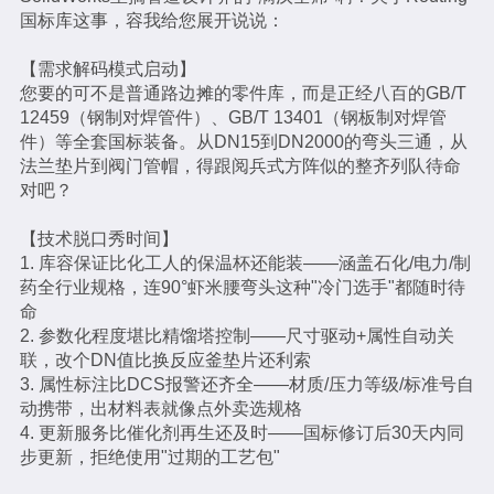
国标库这事，容我给您展开说说：
【需求解码模式启动】
您要的可不是普通路边摊的零件库，而是正经八百的GB/T
12459（钢制对焊管件）、GB/T 13401（钢板制对焊管
件）等全套国标装备。从DN15到DN2000的弯头三通，从
法兰垫片到阀门管帽，得跟阅兵式方阵似的整齐列队待命
对吧？
【技术脱口秀时间】
1. 库容保证比化工人的保温杯还能装——涵盖石化/电力/制
药全行业规格，连90°虾米腰弯头这种"冷门选手"都随时待
命
2. 参数化程度堪比精馏塔控制——尺寸驱动+属性自动关
联，改个DN值比换反应釜垫片还利索
3. 属性标注比DCS报警还齐全——材质/压力等级/标准号自
动携带，出材料表就像点外卖选规格
4. 更新服务比催化剂再生还及时——国标修订后30天内同
步更新，拒绝使用"过期的工艺包"