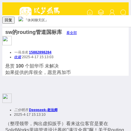
回复
『休闲聊天区』
sw的routing管道国标库
看全部
一马当先
15882898284
收藏
2025-4-17 15:13:03
悬赏
100
个韶华币
未解决
如果提供的库很全，愿意再加币
二分明月
Deepseek-老法师
2025-4-17 15:13:10
（整理领带，掏出虚拟扳手）看来这位客官是要在
SolidWorks里搞管道设计界的"满汉全席"啊！关于Routing