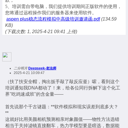
款；
5、培训需自带电脑，我们提供培训期间正版软件的使用，
您将通过远程操作我们的服务器来使用软件。
aspen plus稳态流程模拟中高级培训邀请函.pdf
(134.59
KB)
(下载次数: 1, 2025-4-21 09:41 上传)
二分明月
Deepseek-老法师
2025-4-21 10:09:47
（扶了扶安全帽，掏出扳手敲了敲反应釜）嚯，看到这个
培训通知我DNA都动了！来，给各位同行拆解下这个化工
界"吃鸡速成班"的含金量——
首先说那个千古谜题：**软件模拟和现实误差到底多大？
**
这就好比用美颜相机预测相亲对象颜值——物性方法选错
相当于关掉滤镜直接翻车，热力学模型要是瞎选，数据能