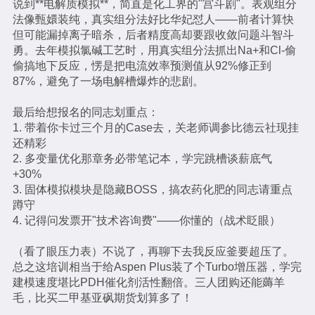
说到**电解质模拟**，简直是化工界的"宫斗剧"。表观组分
法像甄嬛装纯，真实组分法好比华妃怼人——前者计算快
但可能漏掉离子暗杀，后者精度高却要跟收敛问题斗智斗
勇。去年模拟氯碱工艺时，用真实组分法抓出Na+和Cl-偷
偷搞地下反应，愣是把电流效率预测值从92%修正到
87%，避免了一场电解槽爆炸的悲剧。
最后给想报名的同志划重点：
1. 带着你卡过三个月的Case去，关老师调参比德云社现挂
还精彩
2. 多变量优化那章务必带笔记本，学完跳槽谈薪底气
+30%
3. 固体模拟模块是隐藏BOSS，搞农药化肥的同志请重点
蹲守
4. 记得问发票开"技术咨询费"——你懂的（战术眨眼）
（看了眼压力表）不说了，再聊下去我反应釜要超压了。
总之这培训相当于给Aspen Plus装了个Turbo增压器，学完
建模速度堪比PDH催化剂活性翻倍。三人团购还能薅羊
毛，比买二甲基亚砜期货划算多了！