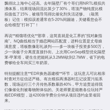
飘得比上海中心还高。去年隔壁厂有个哥们用NRTL模拟共
沸体系，结果现场回流比算少了30%，塔顶产物纯度比模
拟值低了15%，被领导骂得比催化剂失活还惨。（敲黑
板）记住：模拟误差通常在5-20%间蹦迪，关键看您会不
会给模型"打补丁"！
再说**精馏塔优化**那章，这简直就是化工界的"找对象指
南"。NQ曲线相当于婚恋网站匹配度，进料位置是丈母娘
满意度，塔板数像彩礼谈判——多一块板子投资多500万，
少一块板子分离度直接扑街。上次用ConSep模型优化隔壁
苯-甲苯塔，硬生生把能耗从3.2MW砍到2.7MW，省下的电
费够给全车间买三年奶茶。
特别提醒注意**EDR换热器建模**环节，这玩意儿可比相亲
时查对方征信还严格。有次模拟再沸器时忘记设置污垢系
数，现场运行三个月传热系数暴跌40%，甲方追责追得我
们像催化剂被毒物附体似的。关老师要是能教各位玩转严
格EDR模型，这4200块学费分分钟从项目违约金里省回
来。