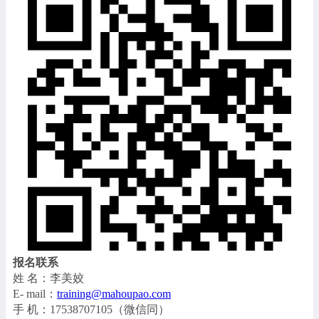
报名联系
姓 名：李美姣
E- mail：
training@mahoupao.com
手 机：17538707105（微信同）