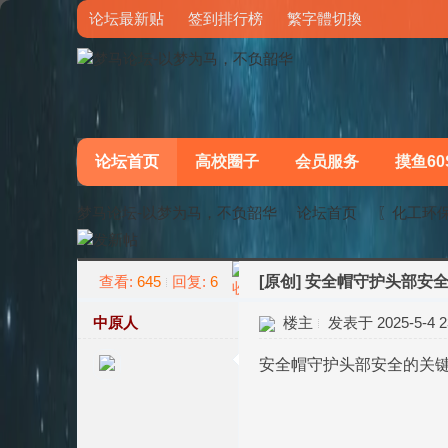
论坛最新贴
签到排行榜
繁字體切換
论坛首页
高校圈子
会员服务
摸鱼60
梦马论坛-以梦为马，不负韶华
论坛首页
〖化工环
查看:
645
回复:
6
[原创]
安全帽守护头部安全
»
›
中原人
楼主
发表于 2025-5-4 23
安全帽守护头部安全的关键