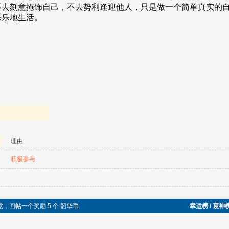
理由
积极参与
党，回帖一个奖励 5 个 韶华币.
幸运榜 / 衰神