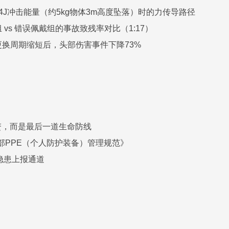
24J冲击能量（约5kg物体3m高度坠落）时的力传导路径
 vs 错误佩戴组的事故致残率对比（1:17）
更换周期缩短后，头部伤害事件下降73%
赘，而是最后一道生命防线
部PPE（个人防护装备）管理规范》
隐患上报通道