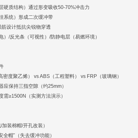
层硬质结构）通过形变吸收50-70%冲击力
悬挂系统）形成二次缓冲带
加强筋设计抵抗尖锐物穿透
触电）/反光条（可视性）/防静电层（易燃环境）
组件
高密度聚乙烯） vs ABS（工程塑料） vs FRP（玻璃钢）
节器应保持三指空隙（约25mm）
度需≥1500N（实测方法演示）
/加装棉帽/开孔改装）
"安全帽"（失去缓冲功能）