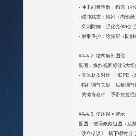
- 冲击能量耗散：帽壳（外
- 缓冲减震：帽衬（内部
- 穿刺防御：强化壳体+
- 附带保护：绝缘层（防
#### 2. 结构解剖图说
配图：爆炸视图标注6大
- 壳体材质对比：HDPE（
- 帽衬调节关键：后箍调
- 关键寿命件：系带抗拉强
#### 3. 使用误区警示
配图：错误佩戴组图（反戴
- 致命错误1：摘下帽衬当