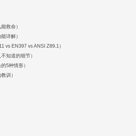
什么能救命）
件功能详解）
s EN397 vs ANSI Z89.1）
的人不知道的细节）
换的5种情形）
的教训）