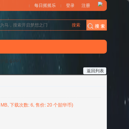
每日摇摇乐
登录
注册
搜索
搜索
护装备PPT
返回列表
84 MB, 下载次数: 6, 售价: 20 个韶华币)