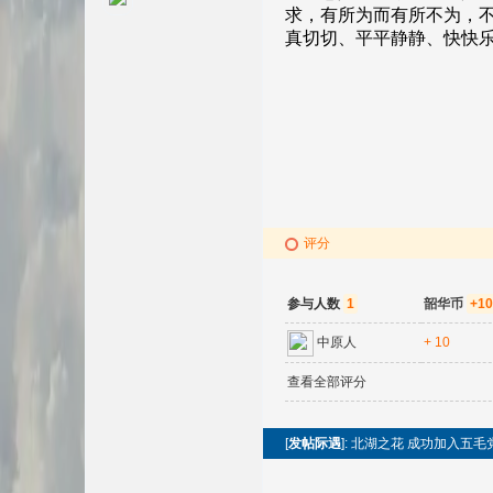
评分
参与人数
1
韶华币
+10
中原人
+ 10
查看全部评分
[
发帖际遇
]: 北湖之花 成功加入五毛