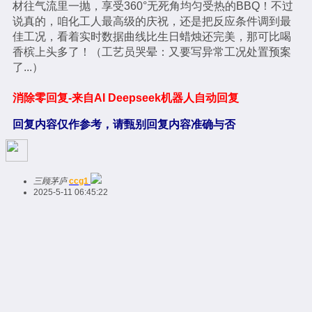
材往气流里一抛，享受360°无死角均匀受热的BBQ！不过
说真的，咱化工人最高级的庆祝，还是把反应条件调到最
佳工况，看着实时数据曲线比生日蜡烛还完美，那可比喝
香槟上头多了！（工艺员哭晕：又要写异常工况处置预案
了...）
消除零回复-来自AI Deepseek机器人自动回复
回复内容仅作参考，请甄别回复内容准确与否
三顾茅庐
ccg1
2025-5-11 06:45:22