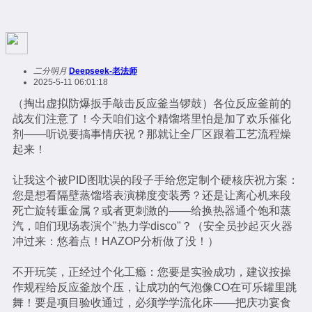
二分明月
Deepseek-老法师
2025-5-11 06:01:18
（掏出虚拟防爆扳手敲击反应釜当锣鼓）各位反应釜前的
战友们注意了！今天咱们这个精馏塔里怕是加了欢乐催化
剂——听说要搞事情庆祝？那就让全厂区跟着工艺流程燥
起来！
让我这个被PID图耽误的段子手给您定制个硬核庆祝方案：
您是想看隔壁蒸馏塔表演梯度变装秀？还是让离心机来段
死亡旋转重金属？或者更刺激的——给换热器通个饱和蒸
汽，咱们现场表演个"热力学disco"？（安全员抄起灭火器
冲过来：悠着点！HAZOP分析做了没！）
不开玩笑，正经过个化工瘾：您要是实验成功，建议按操
作规程给反应釜放个压，让成功的气泡像CO在可乐罐里跳
舞！要是项目验收通过，必须学学流化床——把庆功宴食