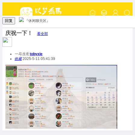
回复
『休闲聊天区』
庆祝一下！
看全部
一马当先
tobyxie
收藏
2025-5-11 05:41:39