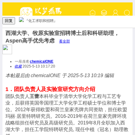
回复
『化工求职和招聘』
西湖大学、牧原实验室招聘博士后和科研助理，
Aspen高手优先考虑
看全部
一马当先
chemicalONE
收藏
2025-5-13 10:17:20
本帖最后由 chemicalONE 于 2025-5-13 10:19 编辑
1．团队负责人及实验室研究方向介绍
团队负责人
王蕾
本科毕业于清华大学化学工程与工艺专
业，后获得英国帝国理工大学化学工程硕士学位和博士学
位。
2012
年获得欧盟和荷兰皇家壳牌共同资助，担任欧盟
玛丽
·
居里特聘研究员。
2016-2019
年在荷兰皇家壳牌环境
战略组担任研究员及高级研究员。
2019
年
8
月全职加入西
湖大学，担任工学院特聘研究员
,
现任中植（冠名）助理教