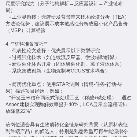
尺度研究能力（分子结构解析→反应器设计→产业链布
局）
- 工业界衔接：壳牌研发背景带来技术经济分析（TEA）
方法论优势，建议展示成本敏感性分析或最小化产品售价
（MSP）计算经验
4. **材料准备技巧**
- 代表性论文选择：优先展示以下类型研究
- 过程强化技术（如连续流反应器、微波辅助解聚）
- 新型催化体系开发（固体酸催化剂、离子液体体系）
- 系统集成创新（生物炼制与CCUS技术耦合）
- 简历优化重点：使用STAR法则（情境-任务-行动-结
果）描述项目经历，例如：
"开发玉米秸秆两段式预处理工艺（稀酸+碱处理），通过
Aspen建模实现酶解效率提升40%，LCA显示全流程碳排
放降低22%"
该岗位适合具有生物质转化全链条研究背景（从原料表征
到终端产品）的候选人，特别是熟悉欧盟可再生能源指令