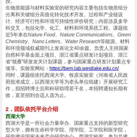
授。
生物质能源与材料实验室的研究内容主要包括生物质组分
分离和关键组分高值化转化技术开发、过程和产业链设
计、经济可行性和环境可持续性评价研究；内容涉及多学
科交叉，包括化学、化工、材料和环境系统工程。课题组
近
5
年来在
Nature Food
、
Nature Communications
、
Green
Chemistry
、
Nano Letters
、
Water Research
等能源、材料
和环境领域权威期刊上发表论文
40
余篇。负责人主持国家
自然科学基金面上项目、浙江省重点研发计划项目、浙江
省
“
领雁
”
研发攻关计划课题，参与国家重点研发计划重点专
项等。实验室网站：
https://bem.lab.westlake.edu.cn/
同时，课题组依托西湖大学、牧原实验室（河南省人民政
府批准成立，以西湖大学等为牵头单位组建）开展研究工
作，拟招聘博士后和科研助理若干名，本招聘通知长期有
效，直至招到合适人选为止。
2
．团队依托平台介绍
西湖大学
西湖大学是一所社会力量举办、国家重点支持的新型研究
型大学，拥有生命科学学院、理学院、工学院和医学院，
获批建设国家未来产业研究中心，西湖实验室，参与共建