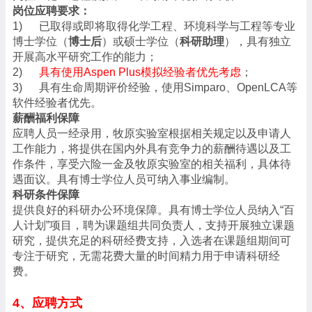
岗位应聘要求：
1)
已取得或即将取得化学工程、环境科学与工程等专业
博士学位（
博士后
）或硕士学位（
科研助理
），具有独立
开展高水平研究工作的能力；
2)
具有使用
Aspen Plus
模拟经验者优先考虑
；
3)
具有生命周期评价经验，使用
Simparo
、
OpenLCA
等
软件经验者优先。
薪酬福利保障
应聘人员一经录用，牧原实验室根据相关规定以及申请人
工作能力，将提供在国内外具有竞争力的薪酬待遇以及工
作条件，享受六险一金及牧原实验室的相关福利，具体待
遇面议。具有博士学位人员可纳入事业编制。
科研条件保障
提供良好的科研办公环境保障。具有博士学位人员纳入“百
人计划”项目，聘为课题组共同负责人，支持开展独立课题
研究，提供充足的科研经费支持，入选者在课题组期间可
专注于研究，无需花费大量的时间精力用于申请科研经
费。
4
、应聘方式