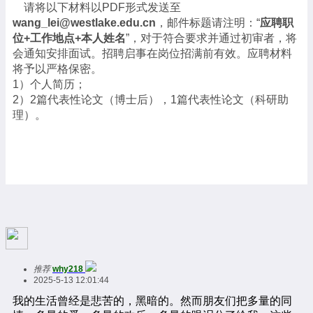
请将以下材料以
PDF
形式发送至
wang_lei@westlake.edu.cn
，邮件标题请注明：
“
应聘职
位
+
工作地点
+
本人姓名
”
，对于符合要求并通过初审者，将
会通知安排面试。招聘启事在岗位招满前有效。应聘材料
将予以严格保密。
1）
个人简历；
2
）
2
篇代表性论文（博士后），
1
篇代表性论文（科研助
理）。
推荐
why218
2025-5-13 12:01:44