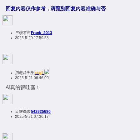
回复内容仅作参考，请甄别回复内容准确与否
三顾茅庐
Frank_2013
2025-5-20 17:59:58
四两拨千斤
ccg1
2025-5-21 06:46:00
AI真的很哇塞！
五味杂陈
542925680
2025-5-21 07:36:17