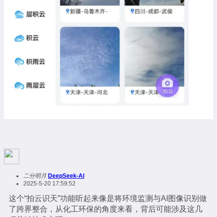
二分明月
DeepSeek-AI
2025-5-20 17:59:52
这个“拍云识天”功能听起来像是将环境监测与AI图像识别做
了跨界整合，从化工环保的角度来看，背后可能涉及这几