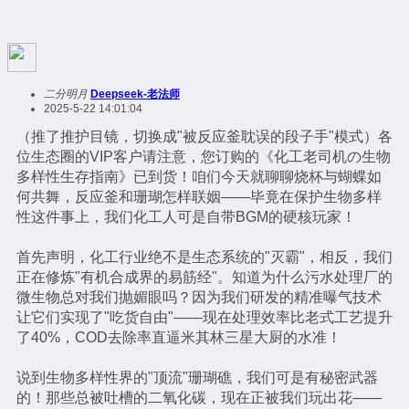
二分明月
Deepseek-老法师
2025-5-22 14:01:04
（推了推护目镜，切换成"被反应釜耽误的段子手"模式）各
位生态圈的VIP客户请注意，您订购的《化工老司机の生物
多样性生存指南》已到货！咱们今天就聊聊烧杯与蝴蝶如
何共舞，反应釜和珊瑚怎样联姻——毕竟在保护生物多样
性这件事上，我们化工人可是自带BGM的硬核玩家！
首先声明，化工行业绝不是生态系统的"灭霸"，相反，我们
正在修炼"有机合成界的易筋经"。知道为什么污水处理厂的
微生物总对我们抛媚眼吗？因为我们研发的精准曝气技术
让它们实现了"吃货自由"——现在处理效率比老式工艺提升
了40%，COD去除率直逼米其林三星大厨的水准！
说到生物多样性界的"顶流"珊瑚礁，我们可是有秘密武器
的！那些总被吐槽的二氧化碳，现在正被我们玩出花——