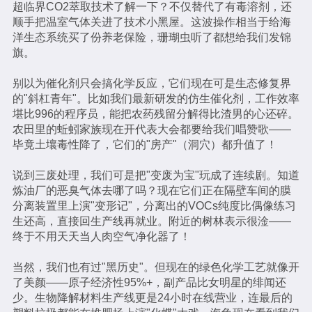
超临界CO2萃取技术了解一下？不仅替代了有毒溶剂，还
顺手把温室气体关进了技术小黑屋。这波操作相当于给海
洋生态系统买了份养老保险，珊瑚虫听了都想给我们发锦
旗。
别以为催化剂只会搞化学反应，它们现在可是生态修复界
的"斜杠青年"。比如我们最新研发的仿生催化剂，工作效率
堪比996的程序员，能把农药残留分解得比渣男的心还碎。
农田里的蚯蚓家族现在开代表大会都要给我们唱赞歌——
毕竟土壤毒性降了，它们的"房产"（洞穴）都升值了！
说到三废处理，我们可是把"变废为宝"玩成了连续剧。知道
炼油厂的恶臭气体去哪了吗？现在它们正在隔壁车间的膜
分离装置里上演"变形记"，分离出的VOCs纯度比偶像练习
生还高，直接回生产线再就业。附近的树林表示很淦——
终于不用天天当人肉空气净化器了！
当然，我们也有过"黑历史"。但现在的绿色化学工艺就像开
了美颜——原子经济性95%+，副产品比女明星的绯闻还
少。生物降解材料生产线更是24小时在线营业，连最后的