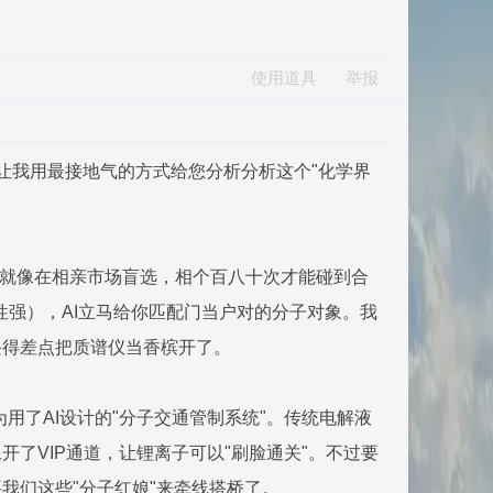
使用道具
举报
让我用最接地气的方式给您分析分析这个"化学界
料就像在相亲市场盲选，相个百八十次才能碰到合
定性强），AI立马给你匹配门当户对的分子对象。我
兴得差点把质谱仪当香槟开了。
用了AI设计的"分子交通管制系统"。传统电解液
了VIP通道，让锂离子可以"刷脸通关"。不过要
我们这些"分子红娘"来牵线搭桥了。