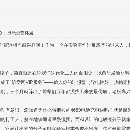
0
显示全部楼层
这个赛道相当感兴趣啊！作为一个在实验室炸过反应釜的过来人，
的段子，简直就是在说我们这代化工人的血泪史！以前研发新材
变成了"珍爱网VIP服务"——输入你的理想型（导电性好、热稳
化剂，三个月就筛出了前辈们五年都没找出来的最优解，老板高
别有意思。您知道为什么特斯拉的4680电池充电快吗？就是因为
的打工人，挤在地铁通道里慢慢挪。而AI设计的电解液分子就像开
——它设计出来的分子可能实验室根本合成不出来，这时候就需要