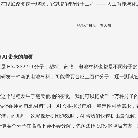
在彻底改变这一现状，它就是智能分子工程 —— 人工智能与
登录/注册后可看大图
AI 带来的颠覆
是 H&#8322;O 分子，塑料、药物、电池材料也都是不同分
如研发一种新的电池材料，可能需要合成上百种分子，逐一测试
这个过程发生了翻天覆地的变化。我们可以把成千上万种分子的结构
电快还耐用的电池材料" 时，AI 会根据导电好、稳定性强等需
潜力的几种。这就像玩拼图游戏时，AI 帮我们快速拼出最优
 算一算某个分子在高温下会不会分解，先淘汰掉 90% 的垃圾方