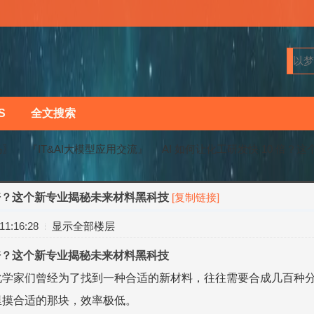
S
全文搜索
马〗
『IT&AI大模型应用交流』
AI 如何让化工研发快 10 倍？这
0 倍？这个新专业揭秘未来材料黑科技
[复制链接]
›
›
1:16:28
显示全部楼层
0 倍？这个新专业揭秘未来材料黑科技
化学家们曾经为了找到一种合适的新材料，往往需要合成几百种
里摸合适的那块，效率极低。