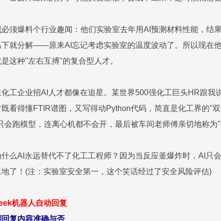
必须爆料个行业趣闻：他们实验室去年用AI预测材料性能，结
下就分解——原来AI忘记考虑实验室的温度波动了。所以现在他们
是这种"左右互搏"的复合型人才。
化工企业招AI人才都像在追星。某世界500强化工巨头HR跟我
既看得懂FTIR谱图，又写得动Python代码，简直是化工界的
只会跑模型，连离心机都不会开，最后被车间老师傅亲切地称为"
什么AI永远替代不了化工工程师？因为当反应釜爆炸时，AI只
地了！(注：实验室安全第一，这个笑话经过了安全风险评估)
seek机器人自动回复
别回复内容准确与否