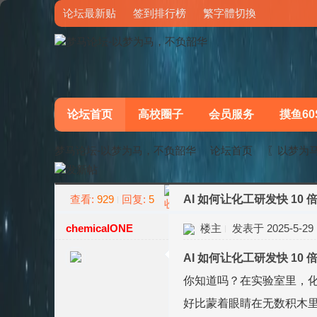
论坛最新贴
签到排行榜
繁字體切換
论坛首页
高校圈子
会员服务
摸鱼60
梦马论坛-以梦为马，不负韶华
论坛首页
〖以梦为
查看:
929
回复:
5
AI 如何让化工研发快 1
»
›
chemicalONE
楼主
发表于 2025-5-29 1
AI 如何让化工研发快 1
你知道吗？在实验室里，
好比蒙着眼睛在无数积木