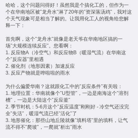
哈哈，这个问题问得好！虽然我是个搞化工的，但作为一
个在华南地区被"龙舟水"淋了20年的"资深落汤鸡"，我对这
个天气现象可是相当了解的。让我用化工人的视角给您解
释一下：
首先啊，这个"龙舟水"就像是老天爷在华南地区搞的一
场"大规模连续反应"。您看啊：
1. 反应物A（冷空气）和反应物B（暖湿气流）在华南这
个"反应器"里相遇
2. 催化剂（地形因素）加速反应
3. 反应产物就是哗啦啦的雨水
为什么偏爱华南？这就跟化工中的"反应条件"有关啦：
1. 地理位置：华南就像个"U型管"，一边是南海这个"溶剂
槽"，一边是大陆这个"反应釜"
2. 季节时机：5-6月这个"反应温度"刚刚好 - 冷空气还没完
全"失活"，暖湿气流已经"活化"了
3. 地形催化：那些山地丘陵就像"填料塔"里的填料，让气
流不得不"爬坡"，一爬就"析出"雨水