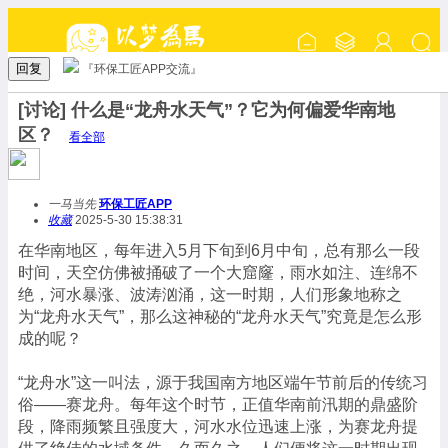
回复
『环保工匠APP交流』
[讨论] 什么是“龙舟水天气”？它为何偏爱华南地
区？
看全部
一马当先
环保工匠APP
收藏
2025-5-30 15:38:31
在华南地区，每年进入5月下旬到6月中旬，总有那么一段
时间，天空仿佛被捅破了一个大窟窿，雨水如注、连绵不
绝，河水暴涨、波涛汹涌，这一时期，人们形象地称之
为“龙舟水天气”，那么这神秘的“龙舟水天气”究竟是怎么形
成的呢？
“龙舟水”这一叫法，源于我国南方地区端午节前后的传统习
俗——赛龙舟。每年这个时节，正值华南前汛期的鼎盛阶
段，降雨频繁且强度大，河水水位迅速上涨，为赛龙舟提