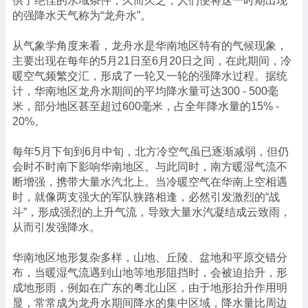
供了绝佳的水域条件，久而久之，人们便将这一时期出现
的强降水天气称为“龙舟水”。
从气象学角度来看，龙舟水是华南地区特有的气候现象，
主要出现在每年的5月21日至6月20日之间，在此期间，冷
暖空气频繁交汇，形成了一轮又一轮的强降水过程。据统
计，华南地区龙舟水期间的平均降水量可达300 - 500毫
米，部分地区甚至超过600毫米，占全年降水量的15% -
20%。
每年5月下旬到6月中旬，北方冷空气虽已逐渐减弱，但仍
会时不时南下影响华南地区。与此同时，南方暖湿气流不
断增强，携带大量水汽北上。当冷暖空气在华南上空相遇
时，就像两支强大的军队狭路相逢，必然引发激烈的“战
斗”，形成强烈的上升气流，导致大量水汽凝结成云致雨，
从而引发强降水。
华南地区地形复杂多样，山地、丘陵、盆地和平原交错分
布，当暖湿气流遇到山地等地形阻挡时，会被迫抬升，形
成地形雨，例如在广东的粤北山区，由于地形抬升作用明
显，常常成为龙舟水期间降水的集中区域，降水量比周边