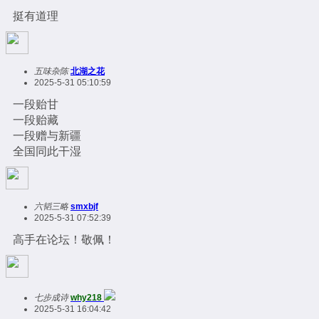
挺有道理
五味杂陈
北湖之花
2025-5-31 05:10:59
一段贻甘
一段贻藏
一段赠与新疆
全国同此干湿
六韬三略
smxbjf
2025-5-31 07:52:39
高手在论坛！敬佩！
七步成诗
why218
2025-5-31 16:04:42