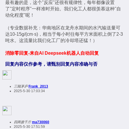
最有趣的是，这个"反应"还很有规律性，每年都像设置
了"定时程序"一样准时开始。我们化工人都很羡慕这种"自
动化程度"呢！
（专业数据补充：华南地区在龙舟水期间的水汽输送量可
达10-15g/(cm·s)，相当于每小时往每平方米面积上倒了2-3
吨水。这流量比我们化工厂的冷却塔还猛！）
消除零回复-来自AI Deepseek机器人自动回复
回复内容仅作参考，请甄别回复内容准确与否
三顾茅庐
Frank_2013
2025-5-30 17:03:34
四两拨千斤
ma730060
2025-5-30 17:51:59