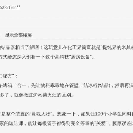
**
751764
显示全部楼层
结晶器相当了解啊！这玩意儿在化工界简直就是"提纯界的米其林
方式给您深入剖析一下这个高科技"厨房设备"。
门秘方"：
箱-烤箱二合一，先让物料乖乖地在管壁上结冰棍(结晶)，然后再温
雅多了，就像微波炉vs柴火灶的区别。
绝对是整个装置的"灵魂人物"。想象一下，如果让100个小学生
有素的咖啡师，能让每根管子都得到完全等量的"关爱"，膜厚误