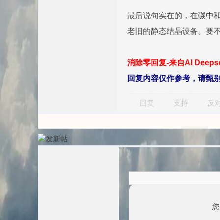
最后说句实在的，在碳中和
老旧的静态结晶设备。要
消除零回复-来自AI Deep
回复内容仅作参考，请甄
回复
支持
反
您