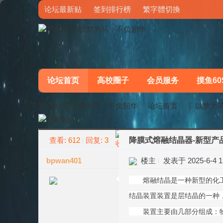
论坛最新贴
签到排行榜
繁字體切換
论坛首页
高校圈子
会员服务
摸鱼60
梦马论坛-以梦为马，不负韶华
论坛首页
〖以梦为
查看:
612
回复:
3
降膜式熔融结晶器-新型产
»
›
bpwan401
楼主
发表于 2025-6-4 13
熔融结晶是一种新型的化工分
结晶装置装置是层结晶的一种
装置主要由几部分组成：物