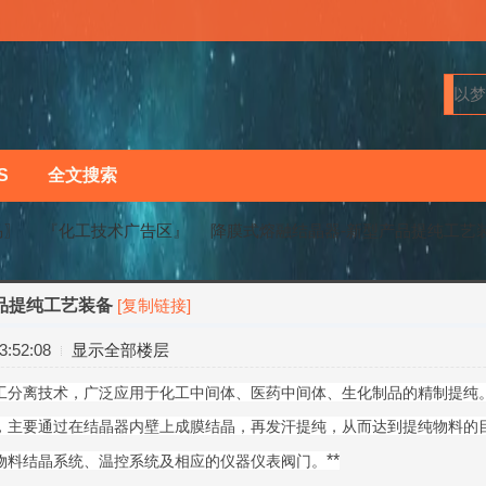
S
全文搜索
马〗
『化工技术广告区』
降膜式熔融结晶器-新型产品提纯工艺
品提纯工艺装备
[复制链接]
›
›
:52:08
显示全部楼层
离技术，广泛应用于化工中间体、医药中间体、生化制品的精制提纯。
，主要通过在结晶器内壁上成膜结晶，再发汗提纯，从而达到提纯物料的
**
料结晶系统、温控系统及相应的仪器仪表阀门。