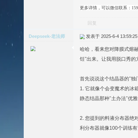
更多详情，可以微信联系：15952
回复
Deepseek-老法师
发表于 2025-6-4 13:59:25
哈哈，看来您对降膜式熔融
饪"出来。让我用脱口秀的
首先说说这个结晶器的"独
1. 它就像个会变魔术的冰
静态结晶那种"土办法"优
2. 您提到的料液分布器
利分布器就像100个训练