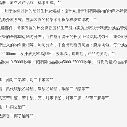
**
晶器、原料及产品罐、机泵组成。
用于物料晶体的结晶生长及熔融；循环泵用于对降膜器内的物料不断循
**
热源介质系统。整套装置的构架采用框架模块式结构。
部件，降膜装置的热交换强度和生产能力实质上取决于料液沿换热管分
根管的全部周边均匀分布，并在整个管子的长度上保持其均匀性。我公司
管进入的物料量相等，均匀分布，不会出现断流问题；膜厚均匀。每个换热
**
50-100mm，发汗液更容易排出，效率高，周期短，产品纯度高。
0-5000吨/年；双降膜结晶器为5000-25000吨/年。 能耗为箱式
**
：如对二氯苯，对二甲苯等
**
酯，氟代碳酸乙烯酯，碳酸乙烯酯，碳酸二甲酯等
**
氧基苯甲醛，苯甲酸，芴，对苯甲酚，对苯二胺，邻苯二胺等
**
，L-丙交酯
**
造麝香，椰子油等