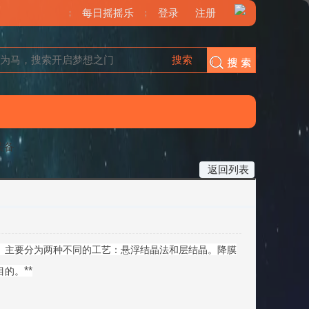
每日摇摇乐
登录
注册
搜索
搜索
装备
返回列表
主要分为两种不同的工艺：悬浮结晶法和层结晶。降膜
**
目的。