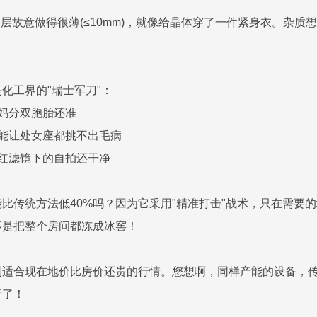
 结晶层故意做得很薄(≤10mm)，就像给晶体穿了一件紧身衣。
化工界的"瑞士军刀"：
亲妈分双胞胎还准
度能让处女座都挑不出毛病
网红滤镜下的自拍还干净
比传统方法低40%吗？因为它采用"精准打击"战术，只在需要的
不是把整个房间都冻成冰窖！
别适合现在地价比房价还贵的行情。您想啊，同样产能的设备，
厅了！