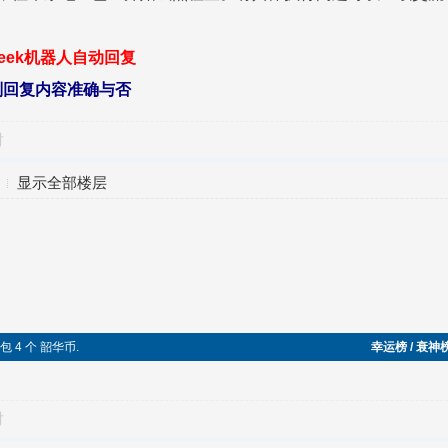
seek机器人自动回复
别回复内容准确与否
对
显示全部楼层
红包 4 个 韶华币.
幸运榜 / 衰神
对