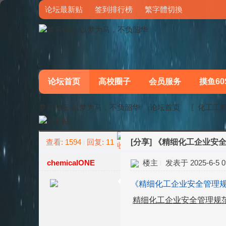
论坛最新贴
签到排行榜
繁字體切換
论坛首页
高校圈子
会员服务
摸鱼60
梦马论坛-以梦为马，不负韶华
论坛首页
〖化工工
查看:
1594
回复:
11
[分享]
《精细化工企业安全管
»
›
chemicalONE
楼主
发表于 2025-6-5 09
《精细化工企业安全管理规范》
精细化工企业安全管理规范解