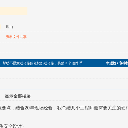
理由
资料文件共享
乐于助人，帮助不愿意过马路的老奶奶过马路，奖励 3 个 韶华币.
幸运榜 / 衰神
显示全部楼层
5的实践要点，结合20年现场经验，我总结几个工程师最需要关注的硬
质安全设计）