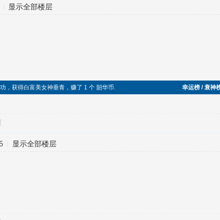
显示全部楼层
丝逆袭成功，获得白富美女神垂青，赚了 1 个 韶华币.
幸运榜 / 衰神
对
5
显示全部楼层