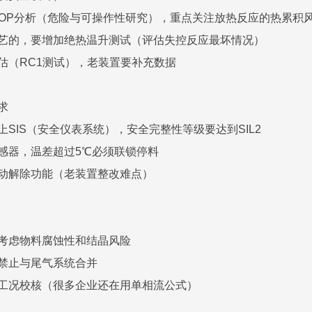
AZOP分析（危险与可操作性研究），重点关注放热反应的热累积
工艺的，要增加绝热温升测试（评估失控反应最坏情况）
评估（RC1测试），老装置要补充数据
求
上SIS（安全仪表系统），安全完整性等级要达到SIL2
传感器，温差超过5℃必须联锁停料
手动解除功能（老装置整改难点）
要考虑物料腐蚀性和结晶风险
，禁止与尾气系统合并
流工况校核（很多企业还在用单相流公式）