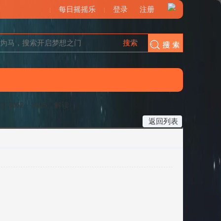
每日摇摇乐
登录
注册
搜索
搜索
3062—2025）解读
返回列表