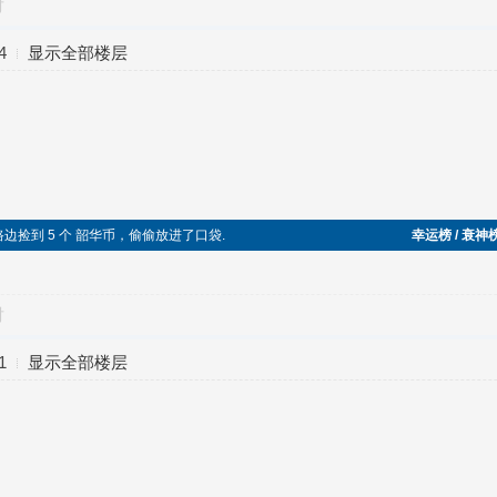
对
4
显示全部楼层
时在路边捡到 5 个 韶华币，偷偷放进了口袋.
幸运榜 / 衰神
对
1
显示全部楼层