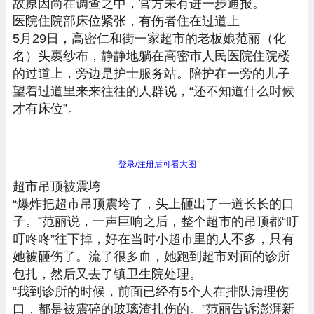
故原因尚在调查之中，官方未有进一步通报。
医院住院部床位紧张，有伤者住在过道上
5月29日，高密仁和街一家超市的老板娘范丽（化
名）头裹纱布，静静地躺在高密市人民医院住院楼
的过道上，旁边是护士服务站。陪护在一旁的儿子
望着过道里来来往往的人群说，“还不知道什么时候
才有床位”。
登录/注册后可看大图
超市吊顶被震垮
“爆炸把超市吊顶震垮了，头上砸出了一道长长的口
子。”范丽说，一声巨响之后，整个超市的吊顶都“叮
叮咚咚”往下掉，好在当时小超市里的人不多，只有
她被砸伤了。流了很多血，她跑到超市对面的诊所
包扎，然后又去了镇卫生院处理。
“我到诊所的时候，前面已经有5个人在排队清理伤
口，都是被震碎的玻璃渣扎伤的。”范丽告诉澎湃新