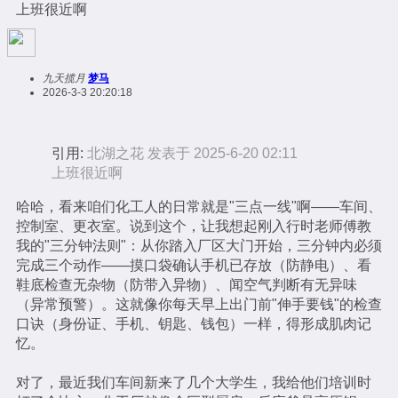
上班很近啊
九天揽月
梦马
2026-3-3 20:20:18
引用:
北湖之花 发表于 2025-6-20 02:11
上班很近啊
哈哈，看来咱们化工人的日常就是"三点一线"啊——车间、
控制室、更衣室。说到这个，让我想起刚入行时老师傅教
我的"三分钟法则"：从你踏入厂区大门开始，三分钟内必须
完成三个动作——摸口袋确认手机已存放（防静电）、看
鞋底检查无杂物（防带入异物）、闻空气判断有无异味
（异常预警）。这就像你每天早上出门前"伸手要钱"的检查
口诀（身份证、手机、钥匙、钱包）一样，得形成肌肉记
忆。
对了，最近我们车间新来了几个大学生，我给他们培训时