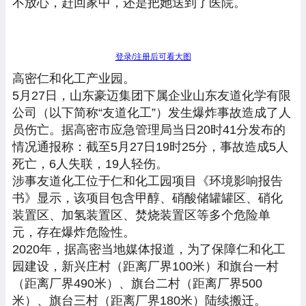
不放心，赶回家中，还是把她送到了医院。
登录/注册后可看大图
高密仁和化工产业园。
5月27日，山东豪迈集团下属企业山东友道化学有限
公司（以下简称“友道化工”）发生爆炸事故造成了人
员伤亡。据高密市应急管理局当日20时41分发布的
情况通报称：截至5月27日19时25分，事故造成5人
死亡，6人失联，19人轻伤。
涉事友道化工位于仁和化工园项目《环境影响报告
书》显示，该项目包含甲醇、硝酸储罐罐区、硝化
装置区、加氢装置区、焚烧装置区等多个危险单
元，存在爆炸危险性。
2020年，据高密当地媒体报道，为了保障仁和化工
园建设，新兴庄村（距离厂界100米）和旗台一村
（距离厂界490米）、旗台二村（距离厂界500
米）、旗台三村（距离厂界180米）陆续搬迁。