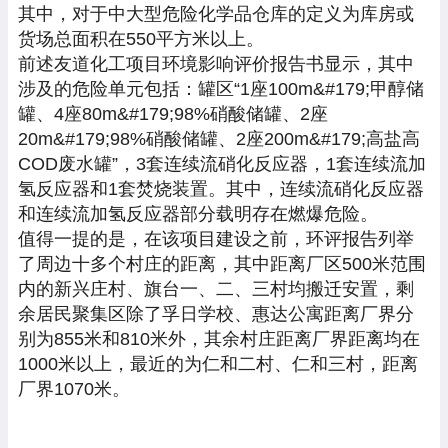
其中，对于中大型危险化学品仓库的定义为库房或
货场总面积在550平方米以上。
前述友道化工项目环境影响评价报告书显示，其中
涉及的危险单元包括：罐区“1座100m&#179;甲醇储
罐、4座80m&#179;98%硝酸储罐、2座
20m&#179;98%硝酸储罐、2座200m&#179;高盐高
COD废水罐”，3套连续流硝化反应器，1套连续流加
氢反应器和1套焚烧装置。其中，连续流硝化反应器
和连续流加氢反应器部分载明存在燃爆危险。
值得一提的是，在该项目建设之前，环评报告列举
了周边十多个村庄的距离，其中距离厂区500米范围
内的新兴庄村、旗台一、二、三村均搬迁安置，剩
余居民聚集区除了孚日学校、惠达公寓距离厂界分
别为855米和810米外，其余村庄距离厂界距离均在
1000米以上，最近的为仁和二村、仁和三村，距离
厂界1070米。