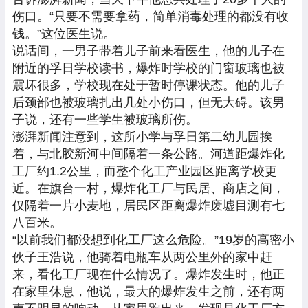
伤口。“只要不需要拿药，简单消毒处理的都没有收
钱。”这位医生说。
说话间，一男子带着儿子前来看医生，他的儿子在
附近的孚日学校读书，爆炸时学校的门窗玻璃也被
震坏很多，学校现在处于暂时停课状态。他的儿子
后颈部也被玻璃扎出几处小伤口，但无大碍。该男
子说，还有一些学生被玻璃所伤。
澎湃新闻注意到，这所小学与孚日第二幼儿园挨
着，与北胶新河中间隔着一条公路。河道距爆炸化
工厂约1.2公里，而整个化工产业园区距离学校更
近。在旗台一村，爆炸化工厂与民居、商店之间，
仅隔着一片小麦地，居民区距离爆炸废墟目测有七
八百米。
“以前我们都没想到化工厂这么危险。”19岁的高密小
伙子王浩说，他骑着电瓶车从两公里外的家中赶
来，看化工厂现在什么情况了。爆炸发生时，他正
在家里休息，他说，最大的爆炸发生之前，还有两