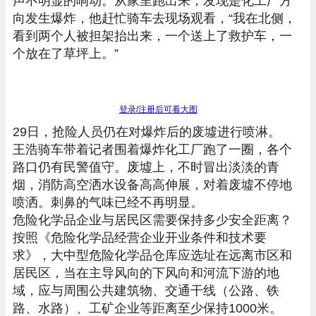
声不明显的响动。从家里跑出来，发现是化工厂方
向发生爆炸，他赶忙骑车去现场观看，“我在北侧，
看到两个人被担架抬出来，一个送上了救护车，一
个放在了草坪上。”
登录/注册后可看大图
29日，抢险人员仍在对爆炸后的废墟进行喷淋。
王浩骑车带着记者围着爆炸化工厂跑了一圈，各个
路口仍有民警值守。废墟上，不时冒出淡淡的青
烟，消防高空洒水设备高高伸展，对着废墟不停地
喷洒。刺鼻的气味已经不再明显。
危险化学品企业与居民区需要保持多少安全距离？
按照《危险化学品经营企业开业条件和技术要
求》，大中型危险化学品仓库应选址在远离市区和
居民区，当在主导风向的下风向和河流下游的地
域，应与周围公共建筑物、交通干线（公路、铁
路、水路）、工矿企业等距离至少保持1000米。