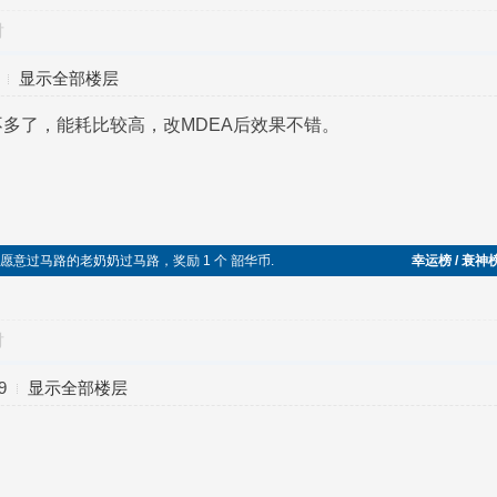
对
显示全部楼层
多了，能耗比较高，改MDEA后效果不错。
帮助不愿意过马路的老奶奶过马路，奖励 1 个 韶华币.
幸运榜 / 衰神
对
9
显示全部楼层