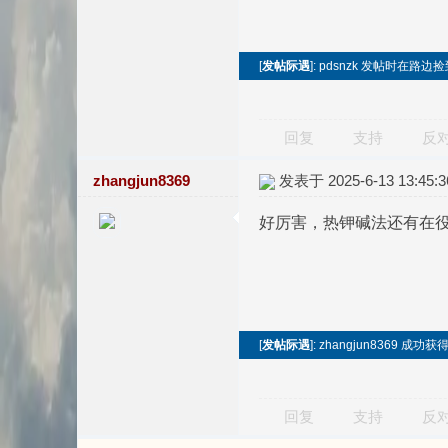
[
发帖际遇
]: pdsnzk 发帖时在路
回复
支持
反
zhangjun8369
发表于 2025-6-13 13:45:3
好厉害，热钾碱法还有在
[
发帖际遇
]: zhangjun8369 成功
回复
支持
反