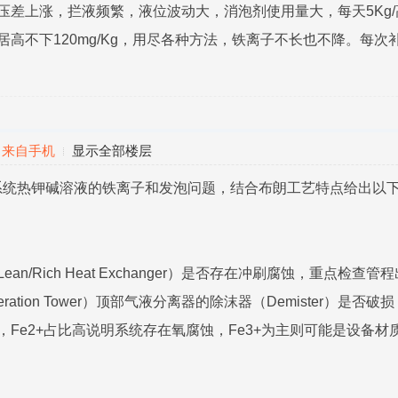
压差上涨，拦液频繁，液位波动大，消泡剂使用量大，每天5Kg/高
居高不下120mg/Kg，用尽各种方法，铁离子不长也不降。每
来自手机
显示全部楼层
系统热钾碱溶液的铁离子和发泡问题，结合布朗工艺特点给出以
n/Rich Heat Exchanger）是否存在冲刷腐蚀，重点检查管
eration Tower）顶部气液分离器的除沫器（Demister）是
，Fe2+占比高说明系统存在氧腐蚀，Fe3+为主则可能是设备材