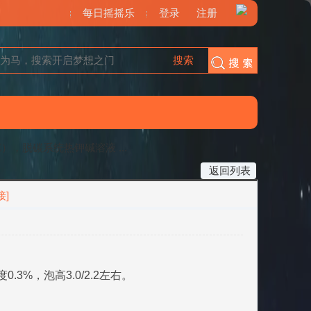
每日摇摇乐
登录
注册
搜索
搜索
，脱碳系统热钾碱溶液 ...
返回列表
接]
3%，泡高3.0/2.2左右。