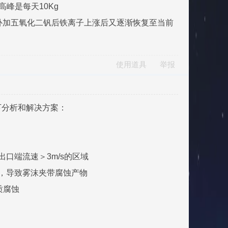
峰是每天10Kg
次补加五氧化二钒后铁离子上涨后又逐渐恢复至当前
使用道具
举报
下分析和解决方案：
程出口端流速＞3m/s的区域
否破损，导致雾沫夹带腐蚀产物
质腐蚀