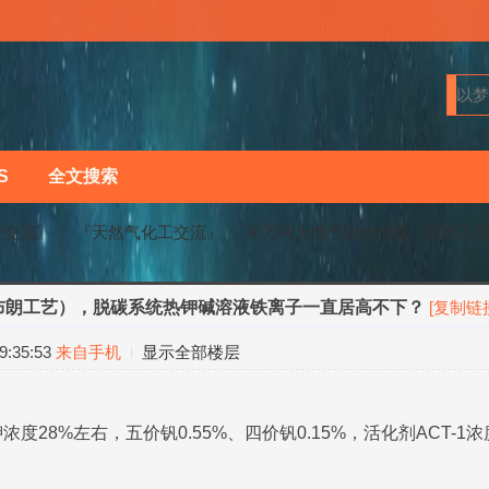
S
全文搜索
业交流〗
『天然气化工交流』
30万吨天然气制合成氨（布朗工艺）
布朗工艺），脱碳系统热钾碱溶液铁离子一直居高不下？
[复制链
›
›
:35:53
来自手机
显示全部楼层
28%左右，五价钒0.55%、四价钒0.15%，活化剂ACT-1浓度0.