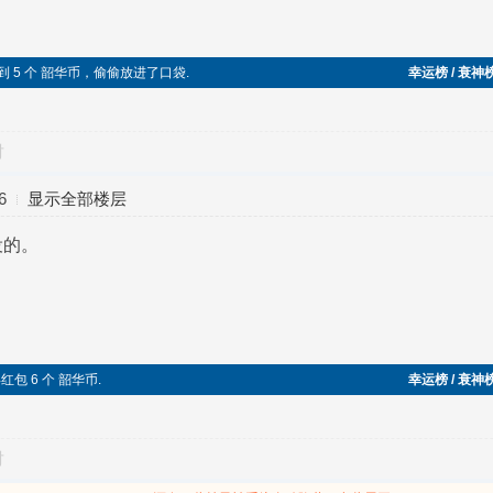
边捡到 5 个 韶华币，偷偷放进了口袋.
幸运榜 / 衰神
对
6
显示全部楼层
役的。
获得红包 6 个 韶华币.
幸运榜 / 衰神
对