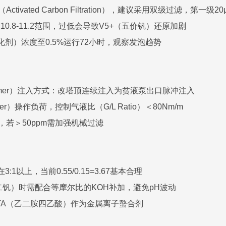
ivated Carbon Filtration），建议采用双级过滤，第一级2
0.8-11.2范围，过低会导致V5+（五价钒）还原加剧
活化剂）浓度至0.5%运行72小时，观察发泡趋势
amer）注入方式：改塔顶连续注入为贫液泵出口脉冲注入
er）操作负荷，控制气液比（G/L Ratio）＜80Nm/m
，若＞50ppm需加强机械过滤
3:1以上，当前0.55/0.15=3.67基本合理
化二钒）时需配合等摩尔比的KOH补加，避免pH波动
EDTA（乙二胺四乙酸）作为金属离子螯合剂