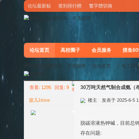
论坛最新贴
签到排行榜
繁字體切換
论坛首页
高校圈子
会员服务
摸鱼60
梦马论坛-以梦为马，不负韶华
论坛首页
〖化工行
查看:
1295
回复:
9
30万吨天然气制合成氨（
»
›
波儿1time
楼主
发表于 2025-6-5 19
脱碳溶液热钾碱，目前总钾浓度
存在问题: