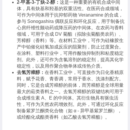
2-甲基-3-丁炔-2-醇：
这是一种重要的有机合成中间
体，具有炔基和羟基的双重活性。在医药合成领域，
可作为中间体用于抗抑郁药物 Veranamine 的合成，
参与 Sonogashira 偶联反应和环化反应，用于制备抗
心房纤维性颤动药或降压药的中间体。在农药与香料
领域，可用于合成 DV 菊酯（拟除虫菊酯类农药）、
芳樟醇（香料）等。在材料工业中，可作为硅橡胶生
产中铂催化硅氢加成反应的阻聚剂，防止过度聚合。
在涂料、塑料行业中，可用作酸蚀抑制剂和粘度稳定
剂。此外，还可作为含氯溶剂的稳定剂，提高其化学
稳定性，以及用作聚合物单体或传热介质。
去氢芳樟醇：
在香料工业中，可直接作为日化香精原
料，赋予花香、青香调，常用于香水、洗涤剂配方。
同时，它是合成芳樟醇的前体，而芳樟醇是全球用量
最大的萜类香料之一。去氢芳樟醇的双键结构可用于
合成维生素 A、E 的中间体。其衍生物具有驱虫活
性，可作为天然农药增效剂。此外，可通过环化反应
制备紫罗兰酮类化合物（如 α - 异甲基紫罗兰酮），
或经酯化成酯类香料（如乙酸去氢芳樟酯）。