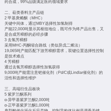
药合成，99%品级满足医药领域要求
二、萜类香料主产品链
2 甲基庚烯酮（MHC）
关键中间体，通过MBY选择性加氢制得
产能22,000吨显示其枢纽地位，既可作为终产品出售，又
是合成芳樟醇的必经步骤
3 去氢芳樟醇
采用MHC-丙酮缩合路线（类似异戊二烯法）
19,065吨产能匹配下游芳樟醇需求，双键位置选择性控制
是技术难点
4 芳樟醇
通过去氢芳樟醇选择性加氢获得
9,000吨产能需注意钯催化剂（Pd/C或Lindlar催化剂）的
活性和选择性维护
三、高端衍生品板块
5 紫罗兰酮系列
α-异甲基紫罗兰酮2,000吨
α-正甲基紫罗兰酮1,000吨
典型酸催化环化反应产物，控制异构体比例是调香关键