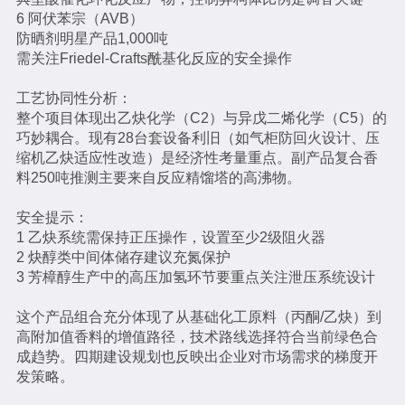
6 阿伏苯宗（AVB）
防晒剂明星产品1,000吨
需关注Friedel-Crafts酰基化反应的安全操作
工艺协同性分析：
整个项目体现出乙炔化学（C2）与异戊二烯化学（C5）的
巧妙耦合。现有28台套设备利旧（如气柜防回火设计、压
缩机乙炔适应性改造）是经济性考量重点。副产品复合香
料250吨推测主要来自反应精馏塔的高沸物。
安全提示：
1 乙炔系统需保持正压操作，设置至少2级阻火器
2 炔醇类中间体储存建议充氮保护
3 芳樟醇生产中的高压加氢环节要重点关注泄压系统设计
这个产品组合充分体现了从基础化工原料（丙酮/乙炔）到
高附加值香料的增值路径，技术路线选择符合当前绿色合
成趋势。四期建设规划也反映出企业对市场需求的梯度开
发策略。