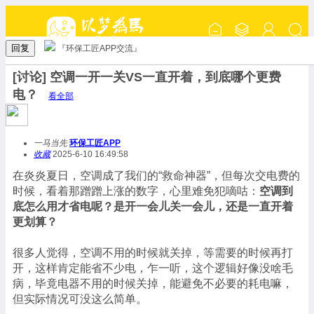
回复
『环保工匠APP交流』
[讨论] 空调一开一关VS一直开着，到底哪个更费
电？
看全部
一马当先
环保工匠APP
收藏
2025-6-10 16:49:58
在炎炎夏日，空调成了我们的“救命神器”，但每次交电费的
时候，看着那蹭蹭上涨的数字，心里难免犯嘀咕：
空调到
底怎么用才省电呢？是开一会儿关一会儿，还是一直开着
更划算？
很多人觉得，空调不用的时候就关掉，等需要的时候再打
开，这样肯定能省不少电，乍一听，这个逻辑好像没啥毛
病，毕竟电器不用的时候关掉，能避免不必要的耗电嘛，
但实际情况可没这么简单。