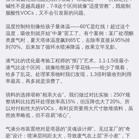
碱性不是越高越好，7-9这个区间就像"适度管教"，既能制
服酸性VOCs，又不会引发新的问题。
温度控制特别像给孩子量体温——60℃是红线！超过这个
温度，吸收剂就开始"中暑"罢工了。有个案例：某厂处理酮
类废气时，夏天塔体温度飙到65℃，去除率直接从95%掉
到70%。后来加了循环水喷淋降温，效果立竿见影。
液气比的优化最考验工程师的"抠门"艺术。1.1-1.5倍最小
液气比这个区间，就像给熊孩子零花钱——给少了饿着，
给多了乱花。处理苯系物时我们发现，1.3倍时吸收剂利用
率最高，再多就是浪费了。
填料的选择堪称"相亲大会"。我们做过对比实验：250Y规
整填料比拉西环处理效率高15%，但压降也大了20%。所
以对付粘性大的VOCs，有时反而要用大尺寸散堆填料，虽
然效率略低，但不容易"堵心"。
气液分布装置绝对是塔器的"灵魂设计师"。见过某厂的"奇
葩"设计：喷淋层间距太大，导致废气在上层"开小差"，下