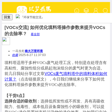
回复
『环保节能交流』
[VOCs交流] 如何优化填料塔操作参数来提升VOCs
的去除率？
看全部
一马当先
南大万贤环境
收藏
2025-6-27 11:37:03
填料塔适用于多种
VOCs废气处理工况，特别是在处理含有
高粘性、腐蚀性组分或易起泡沫组分的废气时更为合适。
前几日我站分享过文章
VOCs废气填料塔中的填料体积如何
计算？
（点击链接原文），今日我们继续来分享下如何优
化填料塔操作参数来提升
VOCs的去除率。
【干货
8点】
选择合适的吸收剂
：选择低挥发性或不挥发、具有高吸收
能力、低毒性、成本低且设备腐蚀性小的吸收剂，可以提