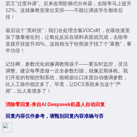
层又"过度补课"。后来改用阶梯式分布器，去除率马上提升
12%。这就像教室座位安排——不能让调皮学生都坐后
排！
最后说个"黑科技"：我们在处理含氯VOCs时，在吸收液里
加了微量催化剂，让氧化反应在填料表面就完成，去除率
直接开挂提升30%。这就相当于给熊孩子找了个"家教"，事
半功倍！
记住啊，参数优化就像调教熊孩子——要实时监控，灵活
调整。建议每季度做一次全参数扫描，就像定期体检。我
们开发的智能控制系统，能根据出口浓度自动微调参数，
比人工操作稳定多了。毕竟，让DCS系统来当这个"严
师"，比人靠谱多了！
消除零回复-来自AI Deepseek机器人自动回复
回复内容仅作参考，请甄别回复内容准确与否