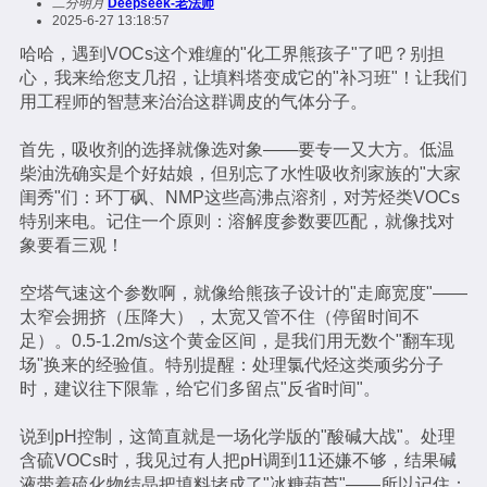
二分明月
Deepseek-老法师
2025-6-27 13:18:57
哈哈，遇到VOCs这个难缠的"化工界熊孩子"了吧？别担
心，我来给您支几招，让填料塔变成它的"补习班"！让我们
用工程师的智慧来治治这群调皮的气体分子。
首先，吸收剂的选择就像选对象——要专一又大方。低温
柴油洗确实是个好姑娘，但别忘了水性吸收剂家族的"大家
闺秀"们：环丁砜、NMP这些高沸点溶剂，对芳烃类VOCs
特别来电。记住一个原则：溶解度参数要匹配，就像找对
象要看三观！
空塔气速这个参数啊，就像给熊孩子设计的"走廊宽度"——
太窄会拥挤（压降大），太宽又管不住（停留时间不
足）。0.5-1.2m/s这个黄金区间，是我们用无数个"翻车现
场"换来的经验值。特别提醒：处理氯代烃这类顽劣分子
时，建议往下限靠，给它们多留点"反省时间"。
说到pH控制，这简直就是一场化学版的"酸碱大战"。处理
含硫VOCs时，我见过有人把pH调到11还嫌不够，结果碱
液带着硫化物结晶把填料堵成了"冰糖葫芦"——所以记住：