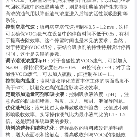
升
VOCs净化装置对有机污染物的净化效率。比如我们在油
气回收系统中的低温柴油洗，则是利用柴油的特性来捕捉
高浓的油气用以降低油气浓度进入后端的活性炭吸脱附等
系统。
控制空塔气速
：
填料塔空塔气速控制在
0.5～1.2 m/s，这样
可以确保VOCs废气在设备中的停留时间不低于0.5s，有利
于提高去除效率。这个停留时间也是常见的要求，当然，
对于特定的VOCs组分，要结合吸收剂的特性特别设计停留
时间，这个是关键的参数。
调节溶液浓度和
pH
：对于含酸性的
VOCs废气，可以加入
NaOH，保持溶液浓度在2%～6%，pH控制在7～9；对于含
碱性VOCs废气，可以加入硫酸，pH控制在10～11。
控制塔内温度
：喷淋
/吸收净化装置本体主体的表面温度不
高于60℃，以避免过高的温度影响吸收效率。
定期添加适量药剂和吸收液
：控制吸收液浓度（
pH），注
意系统的防垢和堵塞、温度、压力、密封、泄漏等问题。
优化液气比
：液气比过大会导致吸收剂浪费，比值过小则
影响吸收效率。实际操作液气比为最小液气比的
1.1～1.5
倍。这是喷淋系统重要的参数。
填料的选择和结构优化
：选择高效的填料或改进填料结
构，增大表面积和接触点，提高吸收剂与
VOCs的接触效