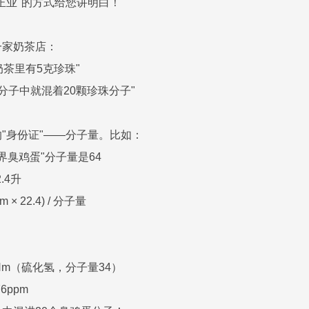
正业"的方式给您讲明白！
一家奶茶店：
杯奶茶里有5克珍珠"
颗水分子中就混着20颗珍珠分子"
"身份证"——分子量。比如：
工界臭鸡蛋"分子量是64
.4升
 × 22.4) / 分子量
/Nm（硫化氢，分子量34）
76ppm