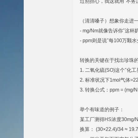
过别担心，我这就用"不务
（清清嗓子）想象你走进
- mg/Nm就像告诉你"这
- ppm则是说"每100万
转换的关键在于找出珍珠的
1. 二氧化硫(SO)这个"化
2. 标准状况下1mol气体=22
3. 转换公式：ppm = (mg/Nm
举个有味道的例子：
某工厂测得HS浓度30mg
换算： (30×22.4)/34 ≈ 19.