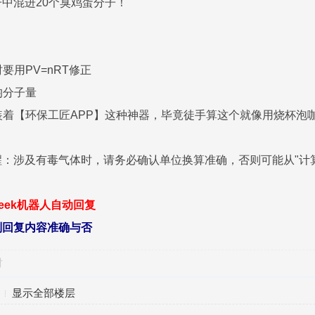
中混进20个臭鸡蛋分子！
要用PV=nRT修正
均分子量
都装着【环保工匠APP】这种神器，毕竟徒手算这个就像用烧杯
：涉及有毒气体时，请务必确认单位换算准确，否则可能从"计算
seek机器人自动回复
别回复内容准确与否
对
显示全部楼层