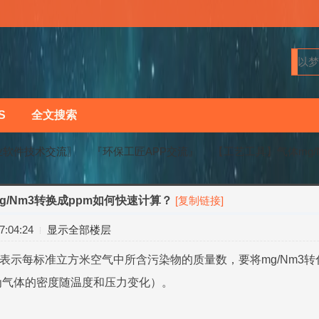
S
全文搜索
业软件技术交流〗
『环保工匠APP交流』
【工艺工具】气体mg/
/Nm3转换成ppm如何快速计算？
[复制链接]
›
›
:04:24
显示全部楼层
位，表示每标准立方米空气中所含污染物的质量数，要将mg/Nm3
为气体的密度随温度和压力变化）。