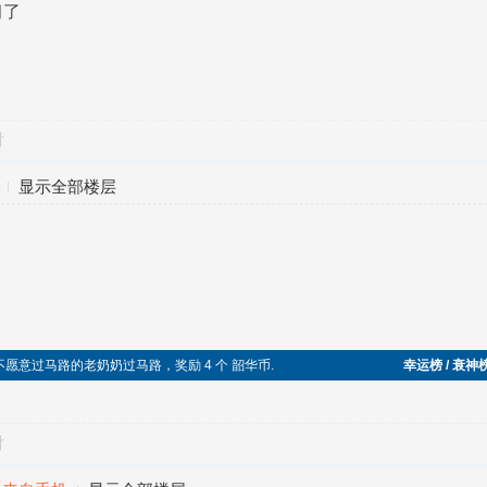
习了
对
显示全部楼层
，帮助不愿意过马路的老奶奶过马路，奖励 4 个 韶华币.
幸运榜 / 衰神
对