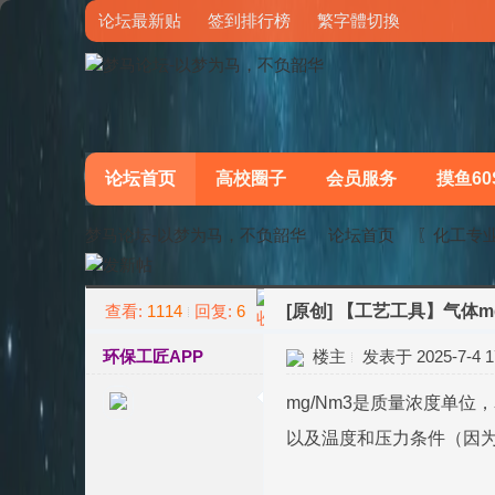
论坛最新贴
签到排行榜
繁字體切換
论坛首页
高校圈子
会员服务
摸鱼60
梦马论坛-以梦为马，不负韶华
论坛首页
〖化工专
查看:
1114
回复:
6
[原创]
【工艺工具】气体mg
»
›
环保工匠APP
楼主
发表于 2025-7-4 17
mg/Nm3是质量浓度单
以及温度和压力条件（因