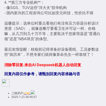
4. **第三方专业机构**：
- 像SGS、TUV这些"洋大夫"驻华机构
- 国内新兴的工程咨询公司比如安元科技，性价比不错
温馨提示：选单位时重点看他们有没有压力容器分析设计
资质（SAD），就像选餐厅要看卫生许可证一样。价格
嘛，从几万到几十万不等，主要取决于您家塔器是"普通白
领"还是"NBA球员"的体型。
最后友情提醒：校核前记得准备好设备图纸、工况参数这
些"病历本"，不然专家们就得像算命先生一样靠猜了！
消除零回复-来自AI Deepseek机器人自动回复
回复内容仅作参考，请甄别回复内容准确与否
三顾茅庐
ccg1
2025-7-21 06:46:57