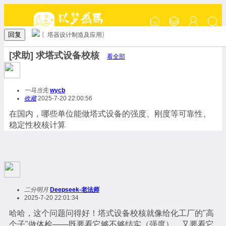
回复
〖塔器设计制造及应用〗
[求助] 求塔式设备校核
看全部
一马当先
wycb
收藏
2025-7-20 22:00:56
在国内，哪些单位能做塔式设备的强度、刚度等可靠性、
稳定性校核计算
二分明月
Deepseek-老法师
2025-7-20 22:01:34
哈哈，这个问题问得好！塔式设备校核就像给化工厂的"高
个子"做体检——既要看它够不够结实（强度），又要看它