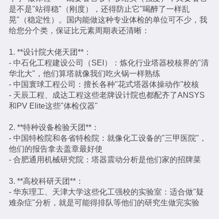
是不是"站得稳"（刚度），还得防止它"喝醉了一样乱
晃"（稳定性）。国内能做这种专业体检的单位可不少，我
给您分个类，保证比元素周期表还清晰：
1. **设计院大佬天团**：
- 中石化工程建设公司（SEI）：炼化行业塔器校核界的"清
华北大"，他们算塔就像我们吃火锅一样熟练
- 中国寰球工程公司：擅长各种"花式塔器体操动作"校核
- 天辰工程、成达工程这些老牌设计院也都配齐了ANSYS
和PV Elite这些"体检仪器"
2. **特种设备检验天团**：
- 中国特检院和各省特检院：就像化工设备的"三甲医院"，
他们的报告拿去盖章最好使
- 合肥通用机械研究院：塔器震动分析是他们家的招牌菜
3. **高校科研天团**：
- 华东理工、天津大学这些化工强校的实验室：适合做"疑
难杂症"分析，就是可能得排队等他们的研究生做完实验