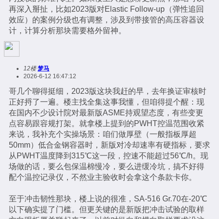
再深入掰扯，比如2023版对Elastic Follow-up（弹性追回
效应）的案例分级也有调整，涉及到带接管的高压容器设
计，计算分析那块需要格外留神。
12楼
梦马
2026-6-12 16:47:12
哥几个聊得挺细，2023版这块我赶的早，去年换证审核时
正好捋了一遍。楼主找全集这事我懂，但咱得提个醒：现
在国内不少设计院对最新版ASME持观望态度，有些变更
点容易跟容规打架。就拿楼上提到的PWHT控温范围收紧
来说，我补充个实操场景：咱们做厚壁（一般指板厚超
50mm）低合金钢容器时，新版对冷却速率有硬指标，要求
从PWHT温度降到315℃这一段，控速不能超过56℃/h。现
场做的话，要么包保温棉慢冷，要么进缓冷坑，搞不好得
配个温控记录仪，不然业主验收时会拿这个条款卡你。
至于冲击韧性那块，楼上说的很准，SA-516 Gr.70在-20℃
以下确实提了门槛。但更关键的是新版把冲击试验的取样