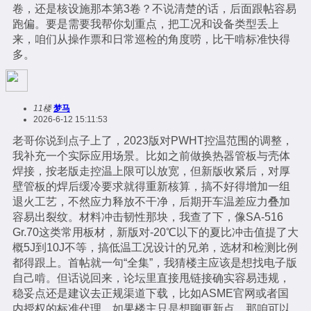
卷，还是核设施那本第3卷？不说清楚的话，后面跟帖容易
跑偏。要是需要我帮你划重点，把工况和设备类型丢上
来，咱们从操作票和日常巡检的角度唠，比干啃标准快得
多。
11楼
梦马
2026-6-12 15:11:53
老哥你说到点子上了，2023版对PWHT控温范围的调整，
我补充一个实际应用场景。比如之前做换热器管板与壳体
焊接，按老版走控温上限可以放宽，但新版收紧后，对厚
壁管板的焊后缓冷要求就得重新核算，搞不好得增加一组
退火工艺，不然应力释放不干净，后期开车温差应力叠加
容易出裂纹。材料冲击韧性那块，我查了下，像SA-516
Gr.70这类常用板材，新版对-20℃以下的夏比冲击值提了大
概5J到10J不等，搞低温工况设计的兄弟，选材和检测比例
都得跟上。首帖就一句“全集”，我猜楼主应该是想找电子版
自己啃。但话说回来，论坛里直接甩链接确实容易违规，
稳妥点还是建议去正规渠道下载，比如ASME官网或者国
内授权的标准代理。如果楼主只是想聊更新点，那咱可以