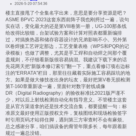
2026-5-20 07:54:36
楼主直接甩了个全集名字出来，意思是要分享资源是吧？
ASME BPVC 2023这套东西前阵子我也刚捋过一遍，说句
实在话，变化最大的还是第VIII卷第一册，UG-100那条线
给改得比较细，台架试验方案和计算对照表都重新编排
过，对搞换热器和储存容器设计的兄弟影响不小。另外第
IX卷焊接工艺评定那边，工艺变量表格（WPS和PQR的记
录模板）也做了调整，尤其是手工焊和自动焊之间那个覆
盖规则，不仔细看新版很容易搞混。我建议下载下来的话
先花两天把“新版本修订索引”翻一下，重点看修订项右边标
注的“ERRATA”栏目，那里往往藏着实际施工容易踩坑的地
方。如果是做大修技改出身的坛友，最好把第V卷无损检测
第T-160章重新读一遍，里面针对数字射线成像
DR（Digital Radiography）的验收标准比2021版严谨不
少，对以后上射线检测自动化有指导意义。不管楼主这套
是从官方渠道拿的还是技术交流合集，都要提醒一句：标
准原文最好使用正版授权文件，复核图纸和现场检验签字
时引用页码才站得住脚，遇到第三方审查时不会有麻烦。
总之感谢分享，咱们搞设备的甭管年限多长，每年跟着新
规过一遍总没错。