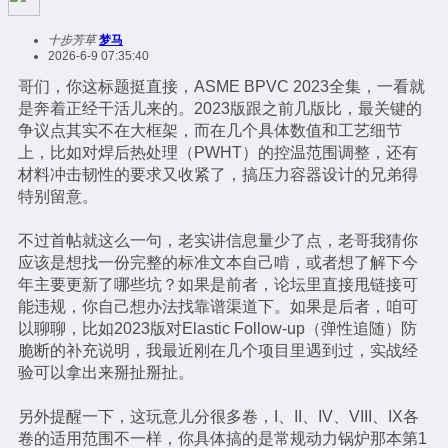
十步芳草
梦马
2026-6-9 07:35:40
哥们，你这标题挺直接，ASME BPVC 2023全集，一看就
是奔着正经干活儿来的。2023版跟之前几版比，最关键的
争议点其实不在大框架，而在几个具体数值和工艺细节
上，比如对焊后热处理（PWHT）的控温范围调整，还有
材料冲击韧性的要求又收紧了，搞压力容器设计的兄弟得
特别留意。
不过首帖就这么一句，老实讲信息量少了点，老哥我猜你
应该是想找一份完整的标准文本自己啃，或者想了解下今
年主要更新了哪些坑？如果是前者，论坛里直接甩链接可
能违规，你自己想办法找靠谱渠道下。如果是后者，咱可
以聊聊，比如2023版对Elastic Follow-up（弹性追随）防
脆断的补充说明，我最近刚在几个项目里遇到过，实战经
验可以拿出来掰扯掰扯。
另外提醒一下，这玩意儿分很多卷，I、II、IV、VIII、IX各
卷的适用范围不一样，你具体搞的是常规动力锅炉那本第1