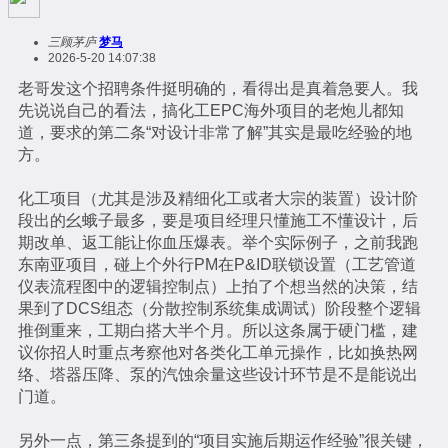
三顾茅庐
梦马
2026-5-20 14:07:38
老哥发这个招聘条件挺明确的，看得出是真着急要人。我
先说说自己的看法，搞化工EPC海外项目的老炮儿都知
道，要求的第二条“对设计非常了解”其实是最吃经验的地
方。
化工项目（尤其是涉及精细化工或者大宗的装置）设计阶
段出的幺蛾子最多，要是项目经理只懂施工不懂设计，后
期改单、返工能让你血压爆表。举个实际例子，之前我跑
东南亚项目，碰上个外行PM在P&ID联锁设置（工艺管道
仪表流程图中的逻辑控制点）上拍了个想当然的决策，结
果到了DCS组态（分散控制系统集成调试）阶段整个逻辑
推倒重来，工期白搭大半个月。所以这条属于硬门槛，建
议你招人时重点考察他对各类化工单元操作，比如换热网
络、塔器压降、泵的汽蚀余量这些设计环节是不是能说出
门道。
另外一点，第三条提到的“项目实施后期运作经验”很关键，