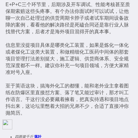
E+P+C三个环节里，后期涉及开车调试、性能考核甚至质
保期索赔这些头疼事。有个办法你面试时可以试试，让他
聊一次自己处理过的供货周期卡脖子或者试车期间设备故
障的案例，看看他的解决路径是死磕合同还是靠行业人脉
找替代方案，后者才是海外项目混得开的真本事。
信息里没提项目具体是哪类化工装置，如果是炼化一体化
或者煤化工这类大装置，和做精细化工医药中间体的那套
项目管理打法差别挺大，施工逻辑、供货商体系、安全规
范深度都不一样。建议你补充一句项目领域，方便大家精
准对号入座。
至于英语这块，搞海外化工的都懂，能和老外业主拿着图
纸在防爆区里直接怼方案、落了笔又能过审计，那才叫工
作语言。干这行没必要藏着掖着，把真实待遇和项目地点
抖出来，这论坛里憋着大招的兄弟不少，合适了直接冲你
抛简历。
四两拨千斤
落叶