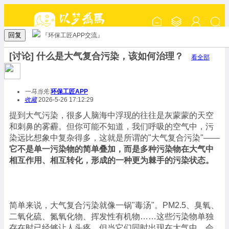
回复
『环保工匠APP交流』
[讨论] 什么是大气复合污染，该如何治理？
看全部
一马当先
环保工匠APP
收藏
2026-5-26 17:12:29
提到大气污染，很多人脑海中浮现的往往是灰蒙蒙的天空
和刺鼻的雾霾。但你可能不知道，我们呼吸的空气中，污
染远比想象中复杂得多，这就是所谓的"大气复合污染"——
它不是单一污染物的简单叠加，而是多种污染物在大气中
相互作用、相互转化，形成的一种更为棘手的污染状态。
简单来说，大气复合污染就像一锅"毒汤"。PM2.5、臭氧、
二氧化硫、氮氧化物、挥发性有机物……这些污染物单独
存在时已经够让人头疼，但当它们同时出现在大气中，会