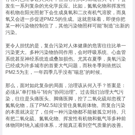
发生一系列复杂的光化学反应。比如，氮氧化物和挥发性
有机物在阳光照射下会生成臭氧和二次有机气溶胶，而臭
氧又会进一步促进PM2.5的生成。这就意味着，即便你把
某一种污染物控制住了，其他污染物照样可能"制造"出新的
污染。
更令人担忧的是，复合污染对人体健康的危害往往比单一
污染更大。多种污染物协同作用，会对呼吸系统、心血管
系统甚至神经系统造成叠加损伤。尤其在夏季，臭氧污染
已经成为许多城市的首要大气问题，而秋冬季则依然以
PM2.5为主，一年四季几乎没有"喘息"的时候。
那么，面对如此复杂的局面，治理该从何入手？答案是：
必须从"单打独斗"转向"协同治理"。过去我们治理大气污
染，往往是头痛医头、脚痛医脚，控了二氧化硫却忽视了
氮氧化物，压了PM2.5却没管住臭氧前体物。而复合污染
的本质就决定了，任何一种污染物都不能被孤立对待。只
有把二氧化硫、氮氧化物、挥发性有机物和氨气等多种前
体物同时纳入减排体系，才能真正看到空气质量的改善。