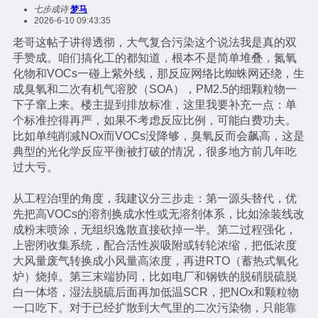
七步成诗
梦马
2026-6-10 09:43:35
老哥这帖子讲得透彻，大气复合污染这个说法我是真的双
手赞成。咱们搞化工的都知道，根本不是简单堆叠，氮氧
化物和VOCs一碰上紫外线，那反应网络比蜘蛛网还绕，生
成臭氧和二次有机气溶胶（SOA），PM2.5的细颗粒物一
下子窜上来。楼主提到排放标准，这里我要补充一点：单
个标准控得再严，如果不考虑反应比例，可能白费功夫。
比如单纯削减NOx而VOCs没降够，臭氧反而会飙高，这是
典型的光化学反应平衡被打破的情况，很多地方前几年吃
过大亏。
从工程治理的角度，我建议分三步走：第一源头替代，优
先把高VOCs的溶剂换成水性或无溶剂体系，比如涂装线改
成粉末喷涂，无组织逸散直接砍掉一半。第二过程强化，
上密闭收集系统，配合活性炭吸附或转轮浓缩，把低浓度
大风量废气转换成小风量高浓度，再进RTO（蓄热式氧化
炉）烧掉。第三末端协同，比如电厂和钢铁的脱硝脱硫脱
白一体塔，湿法脱硫后面再加低温SCR，把NOx和颗粒物
一口吃下。对于已经扩散到大气里的二次污染物，只能靠