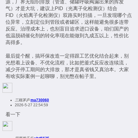
源，厂界无组织排放（管道、储罐呼吸阀漏出来的挥发
气）才是大坑，建议上PID（光离子化检测仪）结合
FID（火焰离子化检测仪）双路实时扫描，一旦发现哪个点
位异常，立刻定位到管段或者罐区，这样能避免很多连带
反应。治理成本上，也别盲目追求进口设备，咱们国产的
低温脱硝催化剂的转化率现在能做到九成五以上，性价比
高得多。
最后提个醒，搞环保改造一定得跟工艺优化结合起来，别
光想着上设备、不优化流程，比如把釜式反应改连续流，
减少开停工期间的大排放，那才是真省钱又真治本。大家
有啥实际案例一起聊聊，别光憋在帖子里。
三顾茅庐
ma730060
2026-5-27 22:54:59
看一下