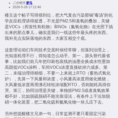
二分明月
梦马
2026-5-26 17:12:40
楼主这个帖子写得很到位，把大气复合污染那锅“毒汤”的化
学反应机理讲得挺透，不光是PM2.5和臭氧的叠加，关键
是VOCs（挥发性有机物）和NOx（氮氧化物）在光照下搞
出来的那点事儿，确实是我们一线这些年最头疼的东西。
我补充点实际落地的东西，大家互相交个底。
这套理论咱们车间技术交底时候经常聊，但落到治理上，
光知道机理不行，得知道怎么动手。第一，源头替代最省
事，比如我们前几年把印刷包装线的油墨全换成水性墨加
高固低VOCs涂料，车间VOCs浓度直接砍掉六成多。第
二，末端治理得精细，不要一上来就上RTO（蓄热式氧化
炉），先算一下风量和浓度，小风量高浓度用催化燃烧，
大风量低浓度再用沸石转轮浓缩配RTO，否则能耗高得你
哭。第三，协同治理是关键，单独抓PM2.5或者臭氧效果
都不好，比如脱硫脱硝不能光靠湿法，有条件上干法加脱
硝一体化装置，把二氧化硫和氮氧化物一块儿压下去。
另外想提醒楼主兄弟一句，日常监测不要只看固定污染