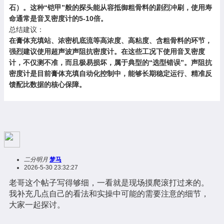
石）。这种“铠甲”般的探头能从容抵御粗骨料的剧烈冲刷，使用寿
命通常是音叉密度计的5-10倍。
总结建议：
在膏体充填站、浓密机底流等高浓度、高粘度、含粗骨料的环节，
强烈建议使用超声波声阻抗密度计。在这些工况下使用音叉密度
计，不仅测不准，而且极易损坏，属于典型的“选型错误”。声阻抗
密度计是目前膏体充填自动化控制中，能够长期稳定运行、精准反
馈配比数据的核心保障。
二分明月
梦马
2026-5-30 23:32:27
老哥这个帖子写得够细，一看就是现场摸爬滚打过来的。
我补充几点自己的看法和实操中可能的需要注意的细节，
大家一起探讨。