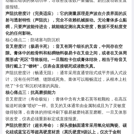
动输出错误的驱动功率，导致密度读数严重偏低、剧烈波动甚至直
接报错。
声阻抗密度计（完美适应）：它的测量原理是声波在介质界面的反
射与透射特性（声阻抗），完全不依赖机械振动。无论膏体多么黏
稠，只要声波能传进去，就能稳定测出真实密度，数据不受粘度变
化的任何影响。
核心痛点二：防堵塞与防沉积
音叉密度计（极易卡死）：音叉有两个细长的叉齿，中间存在空
隙。膏体中的粗骨料和粘稠物料极易卡在叉齿之间，或者在叉体周
围形成“死区”导致板结。一旦颗粒卡住或膏体结块，相当于给音叉
强行戴上了“镣铐”，仪表会直接锁死或读数失真。
声阻抗密度计（畅通无阻）：通常采用直通管段式或平齐插入式设
计，没有任何凹槽、缝隙或死角。膏体可以顺畅流过，从根本上杜
绝了“卡住”和沉积堵塞的风险。
核心痛点三：抗高磨损能力
音叉密度计（寿命极短）：膏体中含有大量石英等粗颗粒，在高压
输送时就像“喷砂”一样。音叉的叉体通常由金属制成且为了灵敏度
做得较薄，在膏体的持续冲刷下极易被磨钝甚至磨断。一旦叉体形
状改变，仪表必须重新标定或直接报废。
声阻抗密度计（超长寿命）：探头接触面通常采用氧化铝陶瓷、碳
化硅或蓝宝石等超高硬度材质（莫氏硬度9级以上，仅次于金刚