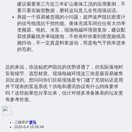
建议索要第三方近三年矿山膏体工况的应用案例，不
要只看实验室数据，磨耗这玩意儿全凭现场说话。
再提一个容易被忽视的小问题：超声波声阻抗密度计
的信号线缆抗干扰性能。膏体充填车间往往有大功率
变频器、电机、水泵，现场电磁环境很复杂，建议配
双绞屏蔽线并单端接地，不然有时你看到密度曲线高
频抖动，不一定真是料浆波动，而是电气干扰串进来
的毛刺。
总的来说，你这贴把声阻抗的优势讲透了，但实际落地时
安装细节、选型材质、现场电磁环境这三块是最容易被售
后扯皮的。想问问你们目前现场是专门建了充填站还是用
井下现有的泵送系统？供电和通讯协议有什么特殊要求
吗？这些如果也分享出来，估计对很多准备换表的坛友更
有参考价值。
三顾茅庐
梦马
2026-6-4 10:36:49