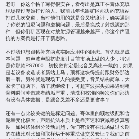
老哥，你这个帖子写得很实在，看得出是真正在膏体充填
现场摸过爬滚打过的人。我前几年也跟矿区那边的充填站
打过几次交道，当时他们用的就是音叉密度计，确实遇到
了你说的阻尼问题和磨损问题，最后是换成了射线源的那
种，但你们矿区现在对放射源管理越来越严，你这个声阻
抗的方案倒是打开了新思路。
不过我也想跟帖补充两点实际应用中的顾虑。首先就是成
本问题，超声波声阻抗密度计目前市场上做的人少，特别
是你那款PS7000，初投资肯定是比音叉高出一截的，如果
是老设备改造或者新站上马，预算这块得提前跟财务那边
磨一磨。另外就是现场工人的接受度，音叉结构简单，大
家卡了锤两下、清了就继续干，可超声波探头如果遇到粗
骨料瞬间冲击或者结垢严重，清洗和校准的频次你们那边
有没有具体数据，是跟音叉差不多还是更省事？
还有一点比较关键的是标定问题。膏体里的颗粒级配和含
泥量变化极大，声阻抗法本质上是靠声速和衰减率换算密
度，如果浆体组分波动剧烈，你们有没有在现场做过长期
的在线比对比如和取样烘干称重法做交叉验证？我们之前