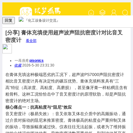
回复
『化工设备设计交流』
[分享] 膏体充填使用超声波声阻抗密度计对比音叉
密度计
看全部
一马当先
pisonics
收藏
2026-5-30 23:31:30
在膏体充填这种极端恶劣的工况下，超声波PS7000声阻抗密度计
相比音叉密度计具有决定性的碾压优势。膏体充填料浆具有“三
高”特征（高浓度、高粘度、高磨损），甚至像牙膏一样粘稠且含有
粗骨料。这种工况恰恰击中了音叉密度计的原理软肋，却是声阻抗
密度计的绝对主场。
核心痛点一：抗高粘度与“阻尼”效应
音叉密度计（极易失效）：音叉依靠叉体在介质中的高频振动，通
过介质对振动的阻尼来推算密度。膏体极高的粘度会严重抑制叉体
的振动，导致振幅衰减过快。仪表往往无法起振，或者为了维持振