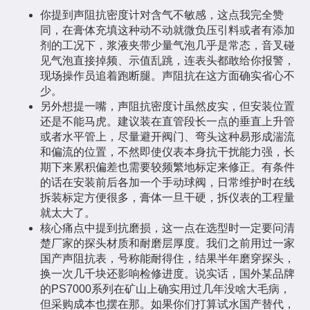
你提到声阻抗密度计对含气不敏感，这点我完全赞
同，在膏体充填这种动不动就微负压引料或者有添加
剂的工况下，浆液夹带少量气泡几乎是常态，音叉碰
见气泡直接掉频、示值乱跳，连表头都敢给你报警，
现场操作员追着跑断腿。声阻抗在这方面确实省心不
少。
另外想提一嘴，声阻抗密度计虽然皮实，但安装位置
还是不能马虎。建议装在直管段长一点的垂直上升管
或者水平管上，尽量避开阀门、弯头这种易形成湍流
和偏流的位置，不然即使仪表本身抗干扰能力强，长
期下来累积偏差也需要较频繁地标定来修正。有条件
的话在安装前后各加一个手动球阀，日常维护时在线
拆装标定方便很多，膏体一旦干硬，拆仪表的工程量
就太大了。
核心痛点中提到抗磨损，这一点在选型时一定要问清
楚厂家的探头材质和耐磨层厚度。我们之前用过一家
国产声阻抗表，号称能耐得住，结果半年磨穿探头，
换一次几千块还影响检修进度。说实话，国外某品牌
的PS7000系列在矿山上确实用过几年没啥大毛病，
但采购成本也摆在那。如果你们打算试水国产替代，