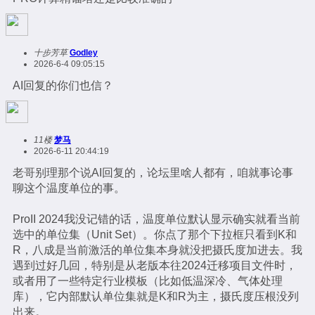
十步芳草
Godley
2026-6-4 09:05:15
AI回复的你们也信？
11楼
梦马
2026-6-11 20:44:19
老哥别理那个说AI回复的，论坛里啥人都有，咱就事论事
聊这个温度单位的事。
ProII 2024我没记错的话，温度单位默认显示确实就看当前
选中的单位集（Unit Set）。你点了那个下拉框只看到K和
R，八成是当前激活的单位集本身就没把摄氏度加进去。我
遇到过好几回，特别是从老版本往2024迁移项目文件时，
或者用了一些特定行业模板（比如低温深冷、气体处理
库），它内部默认单位集就是K和R为主，摄氏度压根没列
出来。