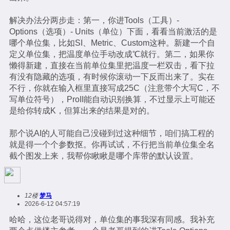
解决办法分两步走：第一，你进Tools（工具）-
Options（选项）- Units（单位）下面，看看当前激活的是
哪个单位集，比如SI、Metric、Custom这种。新建一个自
定义单位集，把温度单位手动改成℃就行。第二，如果你
懒得新建，直接在当前单位集里把温度一栏双击，看下拉
有没有隐藏的选项，有时候你滚动一下反而出来了。实在
不行，你就在输入框里直接写成25C（注意带个大写C，不
写单位符号），ProII能自动识别换算，不过显示上可能还
是给你转成K，但算出来的结果是对的。
那个说AI的人可能自己没碰到过这种细节，咱们搞工程的
就是得一个个参数抠。你再试试，不行把当前单位集全名
截个图发上来，我帮你瞅瞅是哪个库带的默认设置。
12楼
梦马
2026-6-12 04:57:19
哈哈，这位老哥说得对，单位集的事我深有同感。我补充