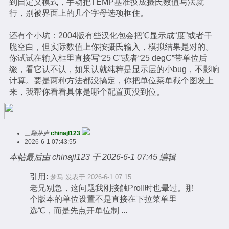
到自定义模式，手动把TEMP基准换成摄氏数值写法就
行，别被界面上的几个字母选项框住。
还有个小坑：2004版有些汉化包会把℃显示成“度”或者干
脆空白，但实际数值上你按摄氏输入，模拟结果是对的。
你试试在输入框里直接写“25 C”或者“25 degC”带单位后
缀，看它认不认，如果认就纯粹是显示层的小bug，不影响
计算。要是两种方法都没搞定，你把单位菜单截个图发上
来，我帮你看看具体是哪个配置页没到位。
三顾茅庐
chinajl123
2026-6-1 07:43:55
本帖最后由 chinajl123 于 2026-6-1 07:45 编辑
引用:
梦马 发表于 2026-6-1 07:15
老兄别急，这问题我刚接触ProII时也晕过。那
个版本的单位设置不是直接在下拉菜单里
选℃，而是先点开单位制 ...