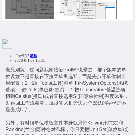
二分明月
梦马
2026-6-1 07:15:01
老兄别急，这问题我刚接触ProII时也晕过。那个版本的单
位设置不是直接在下拉菜单里选℃，而是先点开单位制全
局配置：1. 找到Tools(工具)菜单下的System Options(系统
选项)，进Units(单位)标签页，2. 把Temperature基温选项
切到Celsius(摄氏)或者直接选用SI(国际单位制)温度体系，
3. 再回工作流看看，温度输入框旁边那个默认的字母是不
是变成C了。
另外，有时候单位模板文件本身就只带Kelvin(开尔文)和
Rankine(兰金)两种绝对温标，你只要把Unit Set(单位集)切