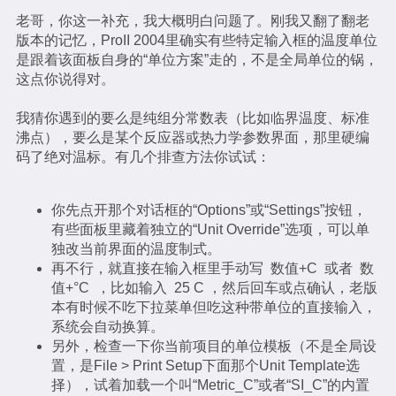
老哥，你这一补充，我大概明白问题了。刚我又翻了翻老
版本的记忆，ProII 2004里确实有些特定输入框的温度单位
是跟着该面板自身的“单位方案”走的，不是全局单位的锅，
这点你说得对。
我猜你遇到的要么是纯组分常数表（比如临界温度、标准
沸点），要么是某个反应器或热力学参数界面，那里硬编
码了绝对温标。有几个排查方法你试试：
你先点开那个对话框的“Options”或“Settings”按钮，
有些面板里藏着独立的“Unit Override”选项，可以单
独改当前界面的温度制式。
再不行，就直接在输入框里手动写 数值+C 或者 数
值+°C ，比如输入 25 C ，然后回车或点确认，老版
本有时候不吃下拉菜单但吃这种带单位的直接输入，
系统会自动换算。
另外，检查一下你当前项目的单位模板（不是全局设
置，是File > Print Setup下面那个Unit Template选
择），试着加载一个叫“Metric_C”或者“SI_C”的内置