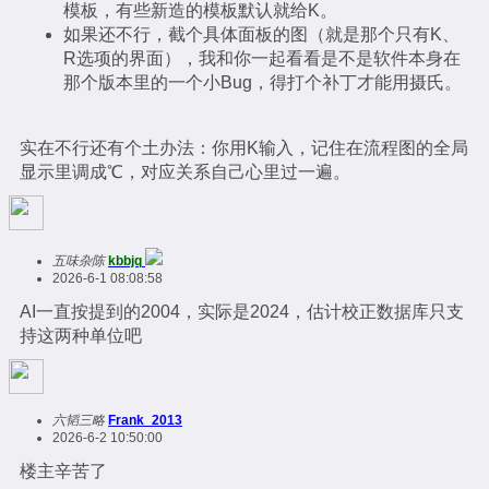
模板，有些新造的模板默认就给K。
如果还不行，截个具体面板的图（就是那个只有K、
R选项的界面），我和你一起看看是不是软件本身在
那个版本里的一个小Bug，得打个补丁才能用摄氏。
实在不行还有个土办法：你用K输入，记住在流程图的全局
显示里调成℃，对应关系自己心里过一遍。
五味杂陈
kbbjq
2026-6-1 08:08:58
AI一直按提到的2004，实际是2024，估计校正数据库只支
持这两种单位吧
六韬三略
Frank_2013
2026-6-2 10:50:00
楼主辛苦了