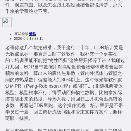
件、误差范围、以及怎么跟工程经验结合都说清楚，那六
千块的学费绝对不亏。
五味杂陈
梦马
2026-6-9 17:33:15
老哥你这几个坑挖得准，我干这行二十年，EDR培训要是
光教点鼠标，那真是白瞎了这软件。我补充一个更实在
的：培训里能不能把“物性回归”这块掰开揉碎了讲？我碰过
好几回，EDR自带数据库对高粘度聚合物熔体或者含固体
颗粒的浆料，算出来的膜传热系数（管内外流体与管壁之
间的传热系数）偏差能大到30%以上。这时候光靠软件默
认的PR（Peng-Robinson方程）或NRTL（非随机两液体
模型）模型根本不行，得手动回归物性数据。比如拿实际
装置测出来的粘度、导热系数，用回归工具拟合出靠谱的
参数，再塞进EDR里跑。这个操作流程，培训里要是不带
学员过一遍，回去调折流板间距和管束支撑方案时，照样
两眼一抹黑。