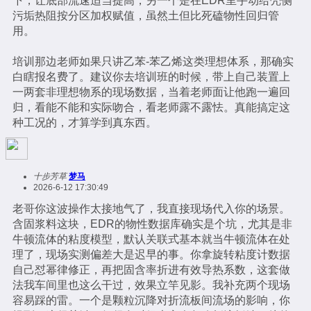
下，让底部流速适当提高，另一个是在EDR里手动给壳侧
污垢热阻按分区加权赋值，虽然土但比死磕物性回归管
用。
培训那边老师如果只讲乙苯-苯乙烯这类理想体系，那确实
白瞎报名费了。建议你去培训班的时候，带上自己装置上
一两套非理想物系的现场数据，当着老师面让他跑一遍回
归，看能不能和实际吻合，看老师露不露怯。真能搞定这
种工况的，才算学到真东西。
十步芳草
梦马
2026-6-12 17:30:49
老哥你这波操作太接地气了，我直接现场代入你的场景。
含固浆料这块，EDR的物性数据库确实是个坑，尤其是非
牛顿流体的粘度模型，默认关联式基本就当牛顿流体在处
理了，现场实测偏差大是迟早的事。你拿旋转粘度计数据
自己怼幂律修正，再把固含率折进有效导热系数，这套做
法我车间里也这么干过，效果立竿见影。我补充两个现场
容易踩的雷。一个是颗粒沉降对折流板间流场的影响，你