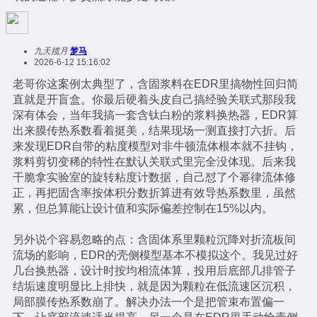
九天揽月
梦马
2026-6-12 15:16:02
老哥你这案例太典型了，含固浆料在EDR里搞物性回归简
直就是开盲盒。你最后硬着头皮自己搞经验关联式那段我
深有体会，当年我搞一套含钛白粉的浆料换热器，EDR算
出来膜传热系数看着挺美，结果现场一测直接打六折。后
来发现EDR自带的粘度模型对非牛顿流体根本就不挂钩，
浆料剪切变稀的特性在默认关联式里完全没体现。后来我
干脆拿实验室的旋转粘度计数据，自己怼了个幂律流体修
正，再把固含率按体积分数折算进有效导热系数里，虽然
累，但总算能让设计值和实际偏差控制在15%以内。
另外说个容易忽略的点：含固体系里颗粒沉降对折流板间
流场的影响，EDR的壳侧模型基本不模拟这个。我见过好
几台换热器，设计时按均相流体算，投用后底部几排管子
结垢速度明显比上排快，就是因为颗粒在低流速区沉积，
局部膜传热系数崩了。解决办法一个是把管束布置偏一