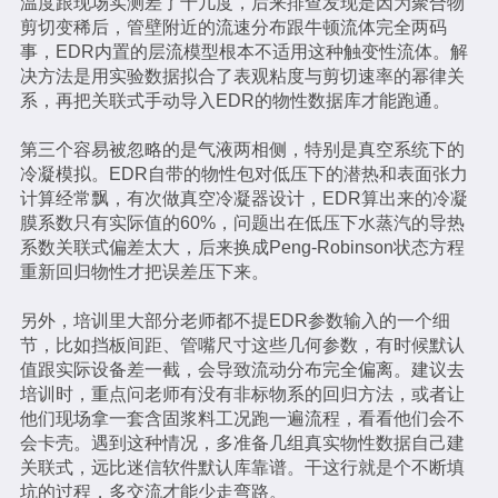
温度跟现场实测差了十几度，后来排查发现是因为聚合物
剪切变稀后，管壁附近的流速分布跟牛顿流体完全两码
事，EDR内置的层流模型根本不适用这种触变性流体。解
决方法是用实验数据拟合了表观粘度与剪切速率的幂律关
系，再把关联式手动导入EDR的物性数据库才能跑通。
第三个容易被忽略的是气液两相侧，特别是真空系统下的
冷凝模拟。EDR自带的物性包对低压下的潜热和表面张力
计算经常飘，有次做真空冷凝器设计，EDR算出来的冷凝
膜系数只有实际值的60%，问题出在低压下水蒸汽的导热
系数关联式偏差太大，后来换成Peng-Robinson状态方程
重新回归物性才把误差压下来。
另外，培训里大部分老师都不提EDR参数输入的一个细
节，比如挡板间距、管嘴尺寸这些几何参数，有时候默认
值跟实际设备差一截，会导致流动分布完全偏离。建议去
培训时，重点问老师有没有非标物系的回归方法，或者让
他们现场拿一套含固浆料工况跑一遍流程，看看他们会不
会卡壳。遇到这种情况，多准备几组真实物性数据自己建
关联式，远比迷信软件默认库靠谱。干这行就是个不断填
坑的过程，多交流才能少走弯路。