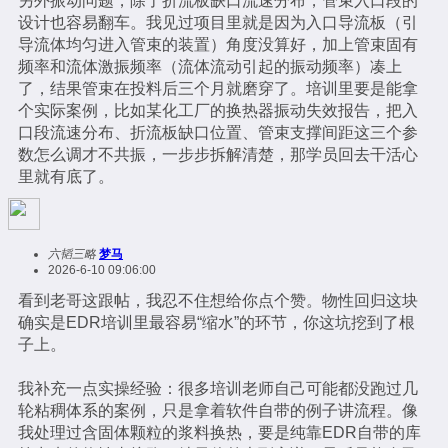
另外振动问题，除了折流板缺口流速分布，管束入口段的
设计也容易翻车。我见过项目里就是因为入口导流板（引
导流体均匀进入管束的装置）角度没算好，加上管束固有
频率和流体激振频率（流体流动引起的振动频率）凑上
了，结果管束在投料后三个月就磨穿了。培训里要是能拿
个实际案例，比如某化工厂的换热器振动失效报告，把入
口段流速分布、折流板缺口位置、管束支撑间距这三个参
数怎么调才不共振，一步步拆解清楚，那学员回去干活心
里就有底了。
六韬三略
梦马
2026-6-10 09:06:00
看到老哥这跟帖，我忍不住想给你点个赞。物性回归这块
确实是EDR培训里最容易“缩水”的环节，你这坑挖到了根
子上。
我补充一点实操经验：很多培训老师自己可能都没跑过几
轮粘稠体系的案例，只是拿着软件自带的例子讲流程。像
我处理过含固体颗粒的浆料换热，要是纯靠EDR自带的库