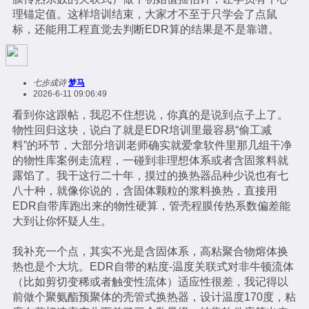
理锚定值。这样培训结束，大家才不至于只学会了点鼠
标，还能用工程直觉去判断EDR算的结果是不是靠谱。
七步成诗
梦马
2026-6-11 09:06:49
看到你这跟帖，我忍不住想说，你真的是说到点子上了。
物性回归这块，说白了就是EDR培训里最容易“偷工减
料”的环节，大部分培训老师确实就爱拿软件里那几组干净
的物性库案例走流程，一碰到非理想体系或者含固浆料就
露馅了。我干这行二十年，摸过的换热器品种少说也有七
八十种，就像你说的，含固体颗粒的浆料换热，直接用
EDR自带库跑出来的物性硬算，管壳程膜传热系数偏差能
大到让你怀疑人生。
我补充一个点，其实不光是含固体系，高粘聚合物熔体换
热也是个大坑。EDR自带的粘度-温度关联式对非牛顿流体
（比如剪切变稀或者触变性流体）适应性很差，我记得以
前做个聚氨酯预聚体的壳管式换热器，设计温度170度，粘