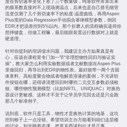
度在剪切速率变化下差了三个数量级，纯靠软件库算出来
的膜系数直接对不上现场测温点，后来也是自己搭毛细管
流变仪测了几个剪切速率下的粘度-温度曲线，再用Aspen
Plus里的Data Regression手动拟合幂律模型参数，倒回
EDR才把误差控到5%以内。那个折磨人的流程确实逼得你
想摔键盘，但做工程嘛，最后能跟装置运行数据对上就是
硬道理。
针对你提到的培训缩水问题，我建议主办方如果真是有
心，应该在课程里专门加一节“非理想物性回归与验证实
操”，教大家怎么利用实验数据或者文献数据在Aspen Plus
里做回归，再导出到EDR的物性表。最好能带一两个含固
体浆料、高粘度聚合物或者电解质溶液的案例，不光讲软
件按钮在哪，还得讲清楚回归时哪些二元交互参数必须检
核、哪些物性预测模型（比如NRTL、UNIQUAC）对换热
器设计更敏感。这样才不至于让学员学完回去还是只会跑
那几个标准例子。
说到底，软件只是工具，物性才是换热计算的地基，这坑
挖到根子上一点没错。希望培训主办方能看到咱们这层楼
的讨论，别光顾着卖课，把真东西讲到位才是正事。