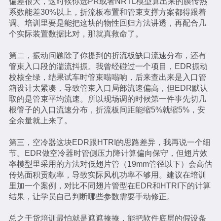
偏差很大，这时候你选PR或者NRTL模型算出来的膜传热
系数能差30%以上，折流板布置和管束支撑方案都得跟着
调。培训里要是能把这块的物性回归方法讲透，再配合几
个实际装置数据比对，那就真救命了。
第二，振动问题除了你提到的折流板缺口流速分布，还有
管束入口段的湍流抖振。我曾经碰过一个项目，EDR振动
校核全绿，结果试车时管束嗡嗡响，后来查出来是入口管
箱设计太紧凑，导致管束入口局部流速偏高，但EDR默认
取的是管束平均流速。所以现场调的时候第一件事先切几
根管子的入口流速分布，折流板间距能缩5%就缩5%，安
全余量就上来了。
第三，空冷器这块EDR跟HTRI的思路差异，我再说一个细
节。EDR做空冷器时管侧压力降计算偏向保守，但翅片效
率模型里采用的方法对低翅片管（19mm管径以下）会高估
传热面积贡献率，导致实际风机功率不够用。建议在培训
里加一个案例，对比不同翅片管型在EDR和HTRI下的计算
结果，让学员自己判断哪些参数需要手动修正。
总之干货培训最怕就是遮遮掩掩，能把软件底层的假设条