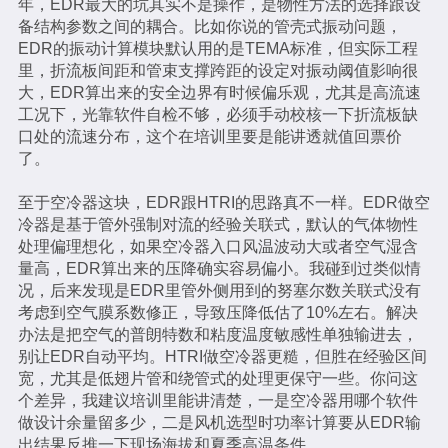
年，EDR最大的坑其实不是操作，是物性方法的选择跟设
备结构参数之间的耦合。比如你说的管壳式振动问题，
EDR的振动计算模块默认用的是TEMA标准，但实际工程
里，折流板间距和管束支撑跨距的设定对振动阈值影响很
大，EDR算出来的安全边界有时候偏乐观，尤其是高流速
工况下，光靠软件自检不够，必须手动校核一下折流板缺
口处的流速分布，这个在培训里要是能讲透就值回票价
了。
至于空冷器这块，EDR跟HTRI的思路真不一样。EDR做空
冷器是基于管外强制对流的经验关联式，默认的气体物性
处理偏理想化，如果空冷器入口风温波动大或者空气湿含
量高，EDR算出来的压降确实容易偏小。我碰到过类似情
况，后来发现是EDR里管外侧用到的努塞尔数关联式没有
考虑到空气膜系数修正，导致压降低估了10%左右。解决
办法是把空气的普朗特数和粘度温度敏感性单独输进去，
别让EDR自动平均。HTRI做空冷器更糙，但胜在经验区间
宽，尤其是低翅片管和绕管式的处理更保守一些。你问这
个差异，我建议培训里能讲清楚，一是空冷器用哪个软件
做设计余量留多少，二是风机选型时功率计算要从EDR输
出结果反推一下现场海拔和夏季高温条件。