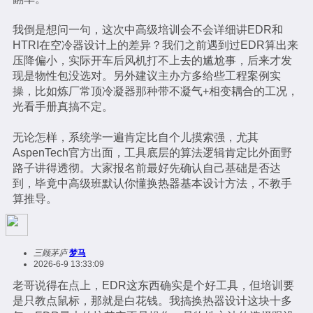
我倒是想问一句，这次中高级培训会不会详细讲EDR和
HTRI在空冷器设计上的差异？我们之前遇到过EDR算出来
压降偏小，实际开车后风机打不上去的尴尬事，后来才发
现是物性包没选对。另外建议主办方多给些工程案例实
操，比如炼厂常顶冷凝器那种带不凝气+相变耦合的工况，
光看手册真搞不定。
无论怎样，系统学一遍肯定比自个儿摸索强，尤其
AspenTech官方出面，工具底层的算法逻辑肯定比外面野
路子讲得透彻。大家报名前最好先确认自己基础是否达
到，毕竟中高级班默认你懂换热器基本设计方法，不教手
算推导。
三顾茅庐
梦马
2026-6-9 13:33:09
老哥说得在点上，EDR这东西确实是个好工具，但培训要
是只教点鼠标，那就是白花钱。我搞换热器设计这块十多