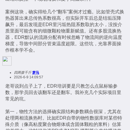
案例这块，确实得给几个“翻车”案例才过瘾。比如管壳式换
热器算出来总传热系数很高，但实际开车后总是结垢压降
飙升，最后发现是EDR里污垢热阻系数取的太小，没按介
质里面可能含有的细微颗粒物重新赋值。还有多股流换热
器，EDR默认的流路分配有时候忽略了物流间的逆向温度
梯度，导致中间部分管束温度超限。这些坑，光靠界面操
作根本学不会。
四两拨千斤
梦马
2026-6-9 14:09:57
老哥说到点子上了，EDR培训要是只教怎么点鼠标输参
数，那学员回去该翻车还是翻车。我补充几个实际项目里
常见的坑。
第一，物性方法的选择确实跟结构参数耦合很深，尤其在
处理两相流换热时。比如EDR自带的物性数据库对某些特
殊介质（像高粘度聚合物熔体或含固体颗粒的浆料）估算