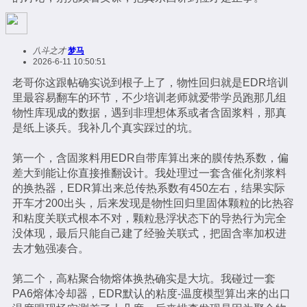
八斗之才
梦马
2026-6-11 10:50:51
老哥你这跟帖确实说到根子上了，物性回归就是EDR培训
里最容易翻车的环节，不少培训老师就爱带学员跑那几组
物性库现成的数据，遇到非理想体系或者含固浆料，那真
是纸上谈兵。我补几个真实踩过的坑。
第一个，含固浆料用EDR自带库算出来的膜传热系数，偏
差大到能让你直接推翻设计。我处理过一套含催化剂浆料
的换热器，EDR算出来总传热系数有450左右，结果实际
开车才200出头，后来发现是物性回归里固体颗粒的比热容
和粘度关联式根本不对，颗粒悬浮状态下的导热行为完全
没体现，最后只能自己建了经验关联式，把固含率加权进
去才勉强凑合。
第二个，高粘聚合物熔体换热确实是大坑。我碰过一套
PA6熔体冷却器，EDR默认的粘度-温度模型算出来的出口