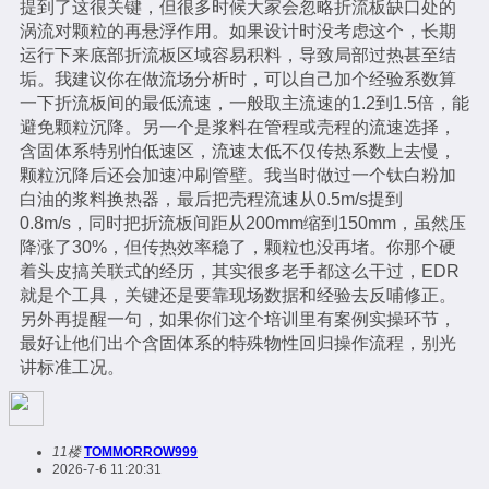
提到了这很关键，但很多时候大家会忽略折流板缺口处的
涡流对颗粒的再悬浮作用。如果设计时没考虑这个，长期
运行下来底部折流板区域容易积料，导致局部过热甚至结
垢。我建议你在做流场分析时，可以自己加个经验系数算
一下折流板间的最低流速，一般取主流速的1.2到1.5倍，能
避免颗粒沉降。另一个是浆料在管程或壳程的流速选择，
含固体系特别怕低速区，流速太低不仅传热系数上去慢，
颗粒沉降后还会加速冲刷管壁。我当时做过一个钛白粉加
白油的浆料换热器，最后把壳程流速从0.5m/s提到
0.8m/s，同时把折流板间距从200mm缩到150mm，虽然压
降涨了30%，但传热效率稳了，颗粒也没再堵。你那个硬
着头皮搞关联式的经历，其实很多老手都这么干过，EDR
就是个工具，关键还是要靠现场数据和经验去反哺修正。
另外再提醒一句，如果你们这个培训里有案例实操环节，
最好让他们出个含固体系的特殊物性回归操作流程，别光
讲标准工况。
11楼
TOMMORROW999
2026-7-6 11:20:31