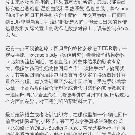
算出来的物性直接跑，结果偏差大到离谱，最后只能自己
搭实验台测粘度-温度曲线和导热系数-温度曲线，拿Aspen
Plus里的回归工具手动拟合出新的二元交互参数，再倒回
到EDR里重新算。那流程挺折磨人的，但最后出来的膜传
热系数和实际装置上的测温点数据对得上，误差控制在5%
以内。
还有一点容易被忽略：回归后的物性参数进了EDR后，一
定要再跑一次case study（案例研究）看看设备结构参数
（比如折流板间距、管嘴直径）对整体结果的影响有多
大。很多学员习惯把物性回归当作“一次性手术”，搞完就
丢，其实回归前的温度范围设置直接决定了换热器设计裕
量合不合理。建议培训里至少花半天时间，手把手带着学
员拿一个高粘度的聚合物熔体或者含固浆料的实际数据走
一遍回归-导入-验证流程，顺便再讲讲回归前和回归后这几
个方面的差异，对工程判断的帮助就大了。
最后建议楼主或者培训组织方，在课程里加一个“物性回归
前后对比验证”的小环节，甚至可以拿手算或半经验公式
（比如修正的Dittus-Boelter关联式，管壳式换热器中计算
膜传热系数的关联式）做个初始值摇估计，让学员有个心