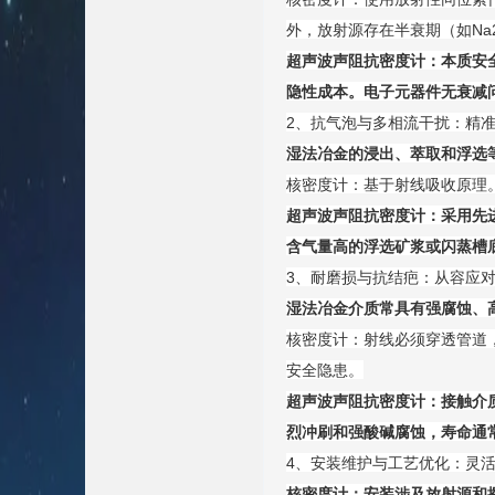
外，放射源存在半衰期（如Na
超声波声阻抗密度计：本质安
隐性成本。电子元器件无衰减
2、抗气泡与多相流干扰：精准
湿法冶金的浸出、萃取和浮选
核密度计：基于射线吸收原理
超声波声阻抗密度计：采用先
含气量高的浮选矿浆或闪蒸槽
3、耐磨损与抗结疤：从容应
湿法冶金介质常具有强腐蚀、
核密度计：射线必须穿透管道
安全隐患。
超声波声阻抗密度计：接触介
烈冲刷和强酸碱腐蚀，寿命通
4、安装维护与工艺优化：灵
核密度计：安装涉及放射源和