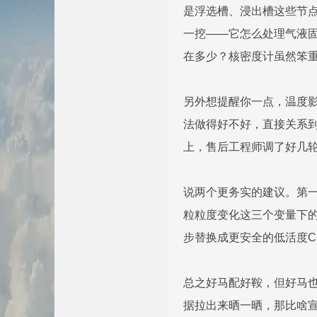
是浮选槽、浸出槽这些节点
一挖——它怎么处理气液固
在多少？核密度计虽然笨
另外想提醒你一点，温度影
法做得好不好，直接关系
上，售后工程师调了好几
说两个更务实的建议。第
粒粒度变化这三个变量下的
步替换成更安全的低活度C
总之好马配好鞍，但好马
据拉出来晒一晒，那比啥