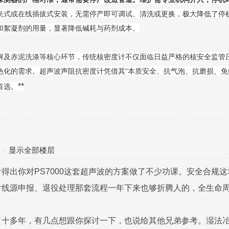
夹式或在线插拔式安装，无需停产即可调试、清洗或更换，极大降低了停
和絮凝剂的用量，显著降低碱耗与药剂成本。
解及赤泥洗涤等核心环节，传统核密度计不仅面临日益严格的核安全监管
色化的需求。超声波声阻抗密度计凭借其“本质安全、抗气泡、抗磨损、免
**
首选。
显示全部楼层
得出你对PS7000这套超声波的方案做了不少功课。安全合规
射线源申报、退役处理那套流程一年下来也够折腾人的，全生命
了十多年，有几点想跟你探讨一下，也说给其他兄弟参考。湿法