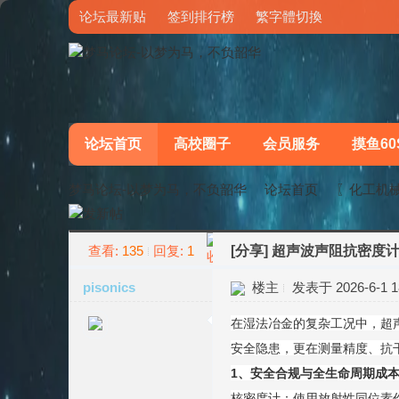
论坛最新贴
签到排行榜
繁字體切換
论坛首页
高校圈子
会员服务
摸鱼60
梦马论坛-以梦为马，不负韶华
论坛首页
〖化工机
查看:
135
回复:
1
[分享]
超声波声阻抗密度
»
›
pisonics
楼主
发表于 2026-6-1 18
在湿法冶金的复杂工况中，超声
安全隐患，更在测量精度、抗
1、安全合规与全生命周期成本
核密度计：使用放射性同位素