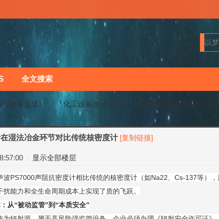
S
全文搜索
械与设备交流〗
『化工设备设计交流』
超声波声阻抗密度计在
计在湿法冶金环节对比传统核密度计
[复制链接]
›
›
:57:00
显示全部楼层
波PS7000声阻抗密度计相比传统的核密度计（如Na22、Cs-137
干扰能力和全生命周期成本上实现了质的飞跃。
：从“被动监管”到“本质安全”
作为辐射源，属于高风险强监管设备。企业必须办理《辐射安全许可证》