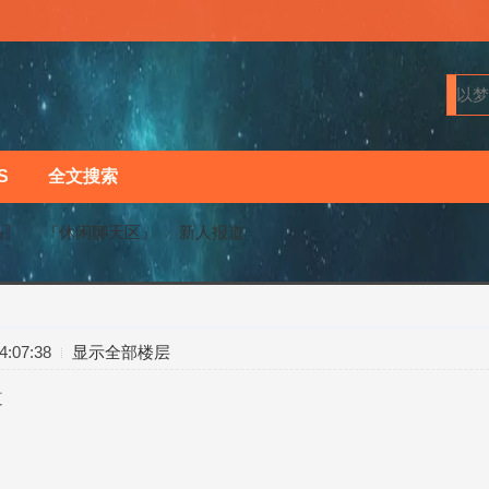
S
全文搜索
马〗
『休闲聊天区』
新人报道
›
›
:07:38
显示全部楼层
道