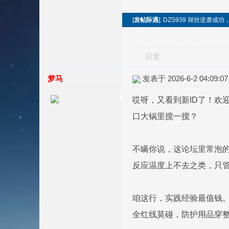
[
发帖际遇
]: DZS939 屌丝逆袭
回复
梦马
发表于 2026-6-2 04:09:07
哎呀，又看到新ID了！欢
口大锅里搅一搅？
不瞒你说，这论坛里常泡
反应温度上不去之类，只
咱这行，实践经验最值钱。
全红线莫碰，防护用品穿