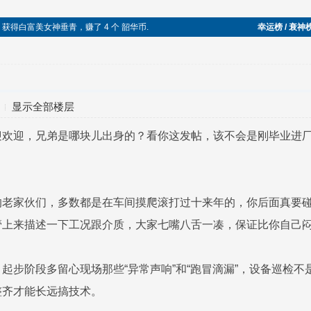
成功，获得白富美女神垂青，赚了 4 个 韶华币.
幸运榜 / 衰神
显示全部楼层
迎欢迎，兄弟是哪块儿出身的？看你这发帖，该不会是刚毕业进
的老家伙们，多数都是在车间摸爬滚打过十来年的，你后面真要
管上来描述一下工况跟介质，大家七嘴八舌一凑，保证比你自己
起步阶段多留心现场那些“异常声响”和“跑冒滴漏”，设备巡检不
整齐才能长远搞技术。