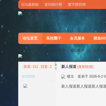
论坛最新贴
签到排行榜
繁字體切換
论坛首页
高校圈子
会员服务
摸鱼60
梦马论坛-以梦为马，不负韶华
论坛首页
〖以梦为
查看:
151
回复:
2
新人报道
[复制链接]
»
›
DZS939
楼主
发表于 2026-6-2 04
新人报道新人报道新人报