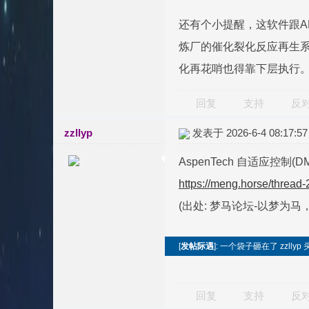
还有个小提醒，这软件跟A
炼厂的催化裂化反应再生系
化再花哨也得靠下层执行
回复
支持
反
zzllyp
发表于 2026-6-4 08:17:57
AspenTech 自适应控制(D
https://meng.horse/thread
(出处: 梦马论坛-以梦为
[
发帖际遇
]: 一个袋子砸在了 zzllyp 
回复
支持
反