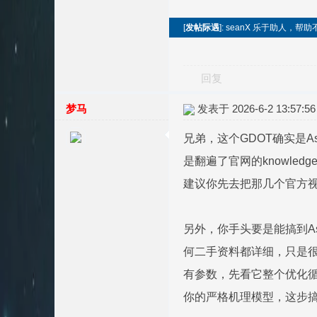
[
发帖际遇
]: seanX 乐于助人，
回复
梦马
发表于 2026-6-2 13:57:56
兄弟，这个GDOT确实是
是翻遍了官网的knowled
建议你先去把那几个官方
另外，你手头要是能搞到As
何二手资料都详细，只是很
有参数，先看它整个优化循
你的严格机理模型，这步