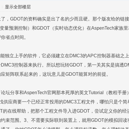
显示全部楼层
了，GDOT的资料确实是出了名的少而且硬。那个版友给的链接
多变量预测控制）和GDOT（实时动态优化）在AspenTech
帮你省点时间。
个能独立上手的软件，它必须建立在DMC3的APC控制器基础
DMC3控制器来执行。所以想玩转GDOT，第一关其实是搞透
应矩阵联系起来的，这玩意儿是GDOT能算对的前提。
坛分享和AspenTech官网那本死厚的英文Tutorial（教程
找供应商要一个已经正常投用的DMC3工程文件，哪怕只是个简
OT的在线帮助，把那个工程文件导入进GDOT，尝试定义你的
约束范围。3、不需要实际联到装置上，就用GDOT的模拟回