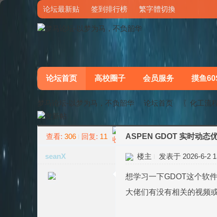
论坛最新贴
签到排行榜
繁字體切換
论坛首页
高校圈子
会员服务
摸鱼60
梦马论坛-以梦为马，不负韶华
论坛首页
〖化工流
查看:
306
回复:
11
ASPEN GDOT 实时动态
»
›
seanX
楼主
发表于 2026-6-2 13
想学习一下GDOT这个软
大佬们有没有相关的视频