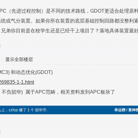
PC（先进过程控制）是不同的技术路线，GDOT更适合处理原
统或气分装置。如果你所在装置的底层基础控制回路都没整利索
。兄弟你目前是在校学生还是已经干上项目了？落地具体装置最
对
显示全部楼层
MC3) 和动态优化(GDOT)
-269835-1-1.html
马，不负韶华) 属于APC范畴，相关资料发到APC板块了
头上，zzllyp 赚了 1 个 韶华币.
幸运榜 / 衰神
对