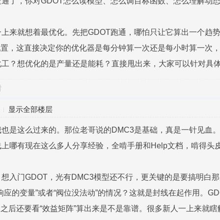
通了，你对GDOT怎么读模型、怎么调目标函数、怎么理解动
上来就想着最优化。先把GDOT跑通，哪怕只让它算出一个趋势也行
行间隔）配置，这直接决定你的优化器是每分钟算一次还是每小时算
化工？想优化的是产量还是能耗？直接甩出来，大家可以针对具
对
显示全部楼层
也是这么过来的。那位老哥说的DMC3是基础，真是一针见血。
上哪有现在这么多人分享经验，全啃手册和Help文档，啃得头
想入门GDOT，光有DMC3模型还不行，更关键的是要搞明白那
响应的变量”或者“阀位没法动”的情况？这就是封线在起作用。G
了之后还要看“效益矩阵”算出来是不是靠谱。很多新人一上来就