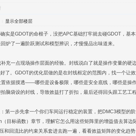
对
显示全部楼层
3确实是GDOT的命根子，没把APC基础打牢就去碰GDOT，基
来回炉了一遍阶跃测试和模型辨识，才慢慢品出味道来。
我补充一点现场操作层面的经验。封线说白了就是操作变量的硬
义好了。GDOT的优化层做的是在封线框定的范围内，找一个让
置依据摸透——哪些是设备极限，哪些是安全底线，哪些是操作
些拍脑袋设的封线，导致效益打了折扣，最后还得回头跟工艺工
数：第一步先拿一个你们车间运行稳定的装置，把DMC3模型的阶
 Function（目标函数）章节，理解它怎么用这些矩阵里的增益值去
塔压和回流比的约束关系套进去跑一遍，看看效益矩阵的变化趋