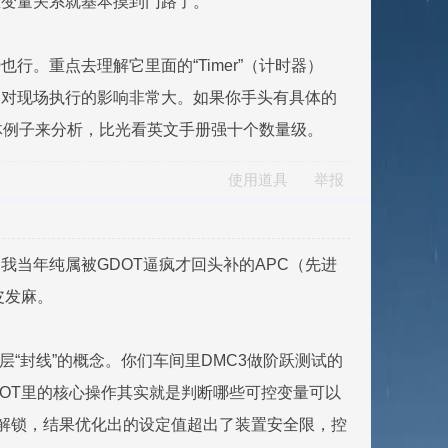
态变量关系就基本摸到门路了。
。重点去理解它里面的“Timer”（计时器）
一次，对现场执行的影响非常大。如果你手头有具体的
体例子来分析，比光看英文手册强十个数量级。
使用道具
举报
我当年纯属被GDOT逼疯才回头补的APC（先进
皮发麻。
层“封线”的概念。你们车间里DMC3做阶跃测试的
DOT里的核心操作其实就是判断哪些可控变量可以
瞎解锁，结果优化出的设定值超出了装置安全限，控