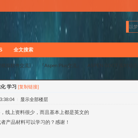
S
全文搜索
程模拟软件交流〗
『Aspen Plus交流』
ASPEN GDOT 实时动
优化 学习
[复制链接]
›
›
:38:04
显示全部楼层
件，线上资料很少，而且基本上都是英文的
或者产品材料可以学习的？感谢！