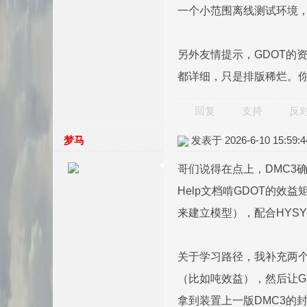
一个小范围离线测试环境，
另外友情提示，GDOT的资料
都详细，只是排版稀烂。你
回复
支持
反
梦马
发表于 2026-6-10 15:59:4
哥们说得在点上，DMC3
Help文档啃GDOT的
来建立模型），配合HYS
关于学习路径，我补充两个
（比如吨效益），然后让G
拿到装置上一版DMC3的