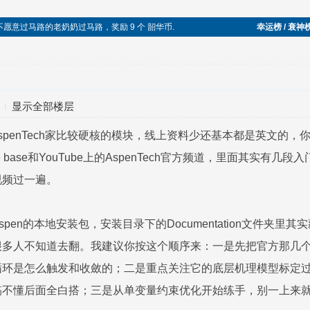
帮助不愿意过马路的老奶奶过马路，奖励 9 个 韶华币.
幸运榜 / 衰神
显示全部楼层
AspenTech家比较硬核的模块，线上资料少还基本都是英文的
ge base和YouTube上的AspenTech官方频道，里面其
视频过一遍。
pen的本地安装包，安装目录下的Documentation文件夹
多人不知道去翻。我建议你按这个顺序来：一是先把官方那几个案
环是怎么触发和收斂的；二是重点关注它的底层机理模型标定过
搞不懂后面全白搭；三是从单变量约束优化开始练手，别一上来