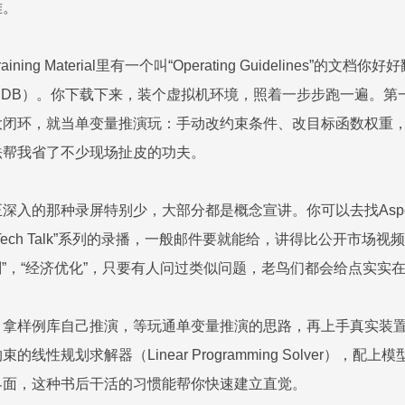
难。
ing Material里有一个叫“Operating Guidelines
Sample DB）。你下载下来，装个虚拟机环境，照着一步步跑一遍
闭环，就当单变量推演玩：手动改约束条件、改目标函数权重，
法帮我省了不少现场扯皮的功夫。
的那种录屏特别少，大部分都是概念宣讲。你可以去找AspenTech的
ech Talk”系列的录播，一般邮件要就能给，讲得比公开市场
规划”，“经济优化”，只要有人问过类似问题，老鸟们都会给点实
拿样例库自己推演，等玩通单变量推演的思路，再上手真实装置
线性规划求解器（Linear Programming Solver）
界面，这种书后干活的习惯能帮你快速建立直觉。