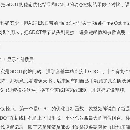
把GDOT的稳态优化结果和DMC3的动态控制结果做个对比，误
确实少，但ASPEN自带的Help文档里关于Real-Time Opti
找个周末，把GDOT章节从头到尾抄一遍关键函数和参数说明
对
4
显示全部楼层
确实是GDOT的敲门砖，没那套基本功直接上GDOT，十个有九
效益矩阵，那玩意儿看着像天书，后来回车间自己手动跑了几次阶
YS（过程模拟软件）搭了个离线模型做回测，才算把逻辑理顺。
实操点。第一个是GDOT的优化目标函数，效益矩阵说白了就
DOT在封线框死的上下限里找一个让总效益最大的阀位组合。
封线设置记录，跟工艺员聊清楚哪条封线是设备硬限位（比如压