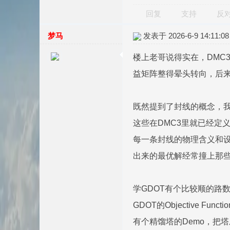
回复
支持
反
梦马
发表于 2026-6-9 14:11:08
楼上老哥说得实在，DMC
益矩阵整得晕头转向，后
既然提到了封线的概念，
这些在DMC3里就已经定
每一条封线的物理含义和设
出来的最优解经常撞上那
学GDOT有个比较顺的路
GDOT的Objective
有个精馏塔的Demo，把