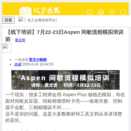
回复
〖化工众筹培训平台〗
【线下培训】7月22-23日Aspen 间歇流程模拟培训
班
看全部
一马当先
官方小铃铛
收藏
2026-6-24 10:44:55
一个现实：很多工程师会用 Aspen Plus 做稳态模拟，却在
面对间歇反应器、间歇精馏塔时卡壳——收敛失败、控制
器不会配、三相精馏设不对……
这不是你的问题。这是大多数教材和工具文档从未讲清楚
的盲区。