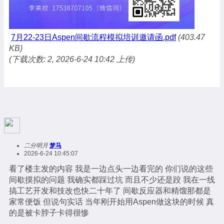
7月22-23日Aspen间歇流程模拟培训邀请函.pdf
(403.47
KB)
(下载次数: 2, 2026-6-24 10:42 上传)
二分明月
梦马
2026-6-24 10:45:07
看了楼主发的内容 我是一边点头一边看完的 你们说的这些
间歇摸拟的问题 我确实都踩过坑 而且不少还是跤 我在一线
搞工艺开发和技改也快二十年了 间歇反应器和精馏那都是
家常便饭 但说句实话 当年刚开始用Aspen做这块的时候 真
的是被卡脖子卡得很惨