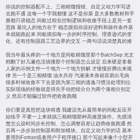
你说的控制器配不上、三相精馏报错、自定义动力学写进
去跑不通 这每一个字我都懂 这不是你菜 是大多数教材和手
册都只讲稳态 间歇过程在控制逻辑和收敛手段上是另一套
思路 最坑人的地方在于 稳态摸拟你设好进料和操作条件基
本就能跑起来 间歇摸拟每一步的时序控制、理查逊式的变
化、还有控制器跟工艺边界的交互 一两句话说清楚真的难
我当年最头疼的一个地方是间歇精馏里那个BatchSep 光文
档翻了好几遍也没搞懂那个控制器怎么设定 后来硬是拿着
人家的示例文件一个地方一个地方拆解 才慢慢折腾出来规
律 另一个是三相精馏 油水共存 汽液液本身就容易出毛病
很多时候收敛不下去是因为第三相的逃逸习惯没处理到位
实际现场的经验就是得先手动把组分分为两个液相分别定
义 然后才能骗过软件把收敛跑顺
你们要是真想把这块啃透 我建议先从最简单的间歇反应开
始练手 不要一上来就搞三相精馏那种高难度操作。先摸清
楚怎么设时间步长控制、怎么调整容差让趋势收敛跑通 然
后再一步步加控制器和附加模块。自定义动力学的话 基本
要用到Fortran或者用户子程序接口 那个写起来像个小型开