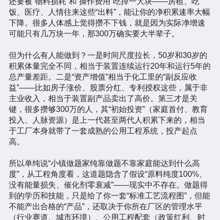
还要被“物料损耗”和“操作费用”吃掉一大块——房租、吃
饭、医疗、人情往来这些“出料”，能让你的净积累速率大幅
下降。很多人体感上觉得攒不下钱，就是因为实际净增速
可能只有几万块一年，那300万确实要大半辈子。
但为什么有人能做到？一是时间尺度拉长，50岁和30岁的
积累体量完全不同，相当于装置连续运行20年和运行5年的
总产量差距。二是“资产增值”相当于化工里的“副反应收
益”——比如房子涨价、股票分红、专利授权这些，属于非
主业收入，相当于装置副产品卖出了高价。第三才是关
键，很多攒够300万的人，其“初始投资”（家庭首付、教育
投入、人脉资源）是上一代甚至两代人积累下来的，相当
于工厂本身就带了一套成熟的公用工程系统，投产起点
高。
所以单纯说“小镇做题家纯靠做题不靠家庭能达到什么高
度”，从工程角度看，这道题隐含了假设“原料纯度100%、
没有能量损失、催化剂零衰减”——现实中不存在。做题得
到的学历和技能，只是给了你一套“标准工艺流程图”，但能
不能产出合格的“产品”，还取决于你所在厂区的管理水平
（行业赛道、城市环境）、公用工程配套（政策红利、时