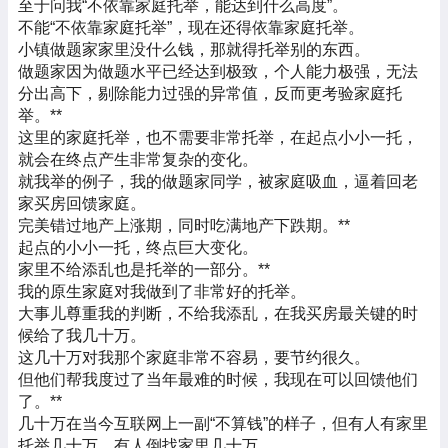
至于问我“不依靠家庭托举，能达到什么高度”。
不能“不依靠家庭托举”，现在还得依靠家庭托举。
小镇做题家家里没什么钱，那就得托举别的东西。
做题家因为做题水平已经达到极致，个人能力极强，无法
分出高下，剔除能力过强的异常值，反而更考验家庭托
举。
**
这里的家庭托举，也不需要非常托举，在起点小小一托，
就会在终点产生非常复杂的变化。
就我举的例子，我的做题家同学，被家庭吸血，逼着回老
家买房回馈家庭。
完美错过地产上涨期，同时吃满地产下跌期。
**
起点的小小一托，终点巨大变化。
家里不给添乱也是托举的一部分。
**
我的原生家庭对我做到了非常好的托举。
大事儿尊重我的判断，不给我添乱，在我买房最关键的时
候给了我几十万。
这几十万对我那个家庭非常不容易，要节约很久。
但他们帮我度过了当年最难的时候，我现在可以回馈他们
了。
**
几十万在当今互联网上一副“不算钱”的样子，但有人有家里
托举几十万，有人倒找家里几十万。