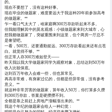
的。
现在不要想了，没有这种好事。
现在毕业的做题家，难度要远大于我这种20年前参加高考
的做题家。
**
乍一看口气太大了，啥家庭啊300万存款听起来不多。
但我能理解其中的莫名观感：小镇做题家来到大城市，心
想我都做题家了，突破重围来到这里，住个两房一厅总不
是奢望吧。
一看，500万。还要通勤挺远。300万存款看起来还有点苍
白。就觉得不够。
**
但正常人存300万难如登天——
昨天我以我大学做题家同学为观察对象，总结达到50万年
收入比较保底。
达到百万年收入会难一些，但也算常见。
再高非常难，有身家过亿的，但都是些异常值，没有参考
意义。
**
就这种非常厉害的做题家，算年收入50万，你打算多久攒
到300万存款，答案是硬攒攒不到。
全都是靠之前赶上房地产涨幅涨出来的。
**
我这个年纪的做题家会给人一种幻觉：
明明是自己努力的同时，经济迎来腾飞增长。