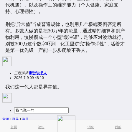
代机遇）、以及操作工的维护能力（个人健康、家庭支
持、心理韧性）。
别把“异常值”当成普遍规律，也别用几个极端案例否定所
有。多数人做的是把30万/年的流量，通过精打细算和副产
物利用，慢慢攒成一个小型“缓冲罐”，足够应对波动就行。
别被300万这个数字吓到，化工里讲究“操作弹性”，活着才
是第一优先级，产能一步步爬坡不丢人。
三顾茅庐
断弦说书人
2026-7-9 09:48:10
我们这一代人都是异常值。
首页
|
登录
|
注册
简易版
|
触屏版
|
电脑版
|
首页
论坛
消息
我的