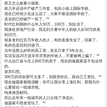
那又怎么敢要小孩呢。
前几年还说中产破产三件套，包括小孩上国际学校。
现在已经很少见这么说了，大家不敢送国际学校了。
送去的已经破产一轮了。
**
时代红利期的什么年入50万，100万，别扯淡了。
我身处房地产行业，我见到大量中年人的收入从50万跌落
到20万。
很多拿到过百万年收入的人，有的直接失业了，回家了。
有的也是回到20多万。
当年说那么好听的高工资，其实只拿了5年左右。
实话实说20万是非常厉害的年收入，不要被网上骗了。
**
什么自己奋斗住上800万的房子，现在的做题家是不包这些
的。
放弃幻想。
300万的存款那可太多了，别跟房价比，跟自己工资比。
**
现在做题家都很清醒：你不让我分享上涨红利，那我为什
么要留在一线城市呢。
纯来做贡献吗。
所以去年有一线城市的人口出现了净流出。
做题家不陪老登玩了。
**