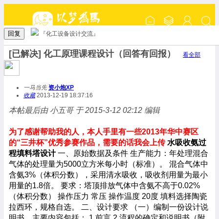
回复
『化工设备设计交流』
[已解决] 化工原理课程设计（回答有回报）
看全部
一马当先
资小炮XP
收藏
2013-12-19 18:37:16
本帖最后由 小五哥 于 2015-3-12 02:12 编辑
为了感谢帮助我的人，本人手里有一些2013年华中赛区
的“三井杯”优秀参赛作品，需要的话我会上传
水吸收氨过
程填料塔设计
一、原始数据及条件
生产能力：年处理混合
气体的处理量为5000立方米每小时（标准）。
混合气体中
含氨3%（体积分数），采用清水吸收，吸收剂用量为最小
用量的1.8倍。
要求：塔顶排放气体中含氨不高于0.02%
（体积分数）
操作压力 常压
操作温度 20度
填料选择陶瓷
拉西环，规格自选。
二、设计要求
（一）编制一份设计说
明书，主要内容包括；
1.前言
2.流程的确定和说明书（附