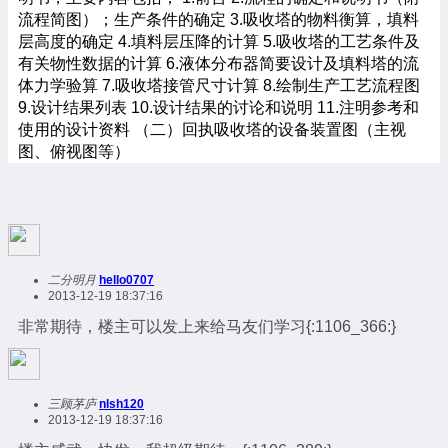
流程简图）；生产条件的确定
3.吸收塔的物料衡算，填料
层高度的确定
4.填料层压降的计算
5.吸收塔的工艺条件及
有关物性数据的计算
6.液体分布器简要设计及填料塔的流
体力学验算
7.吸收塔接管尺寸计算
8.绘制生产工艺流程图
9.设计结果列表
10.设计结果的讨论和说明
11.注明参考和
使用的设计资料
（二）回执吸收塔的设备装置图（主视
图、俯视图等）
二分明月
hello0707
2013-12-19 18:37:16
非常期待，楼主可以发上来给马友们学习{:1106_366:}
三顾茅庐
nlsh120
2013-12-19 18:37:16