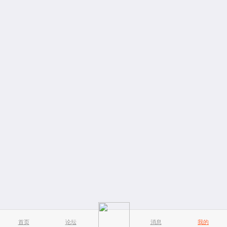
首页
论坛
消息
我的