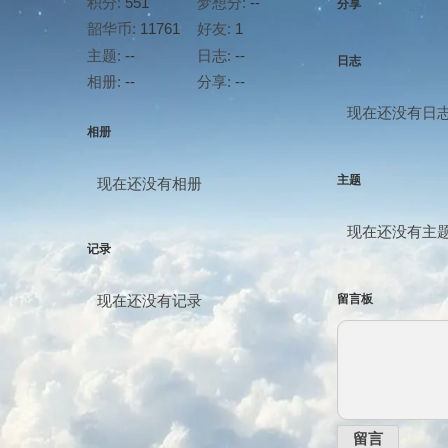
积分:
551
梦想分:
--
分享
韶华币:
11761
好友:
1
主题:
--
日志:
--
日志
相册:
--
分享:
--
现在还没有日
相册
主题
现在还没有相册
现在还没有主
记录
现在还没有记录
留言板
留言