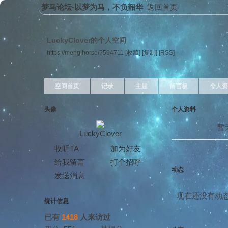
梦马论坛-以梦为马，不负韶华
返回首页
LuckyClover的个人空间
https://meng.horse/?594711
[收藏]
[复制]
[RSS]
空间首页
记录
主题
留言板
个人资
头像
个人资料
暂
LuckyClover
收听TA
加为好友
给我留言
打个招呼
动态
发送消息
现在还没有动
统计信息
已有
1418
人来访过