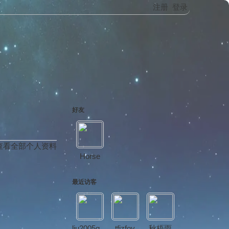
注册
登录
好友
查看全部个人资料
Horse
最近访客
liu2005qiang
tfjzfoy
秋梧雨