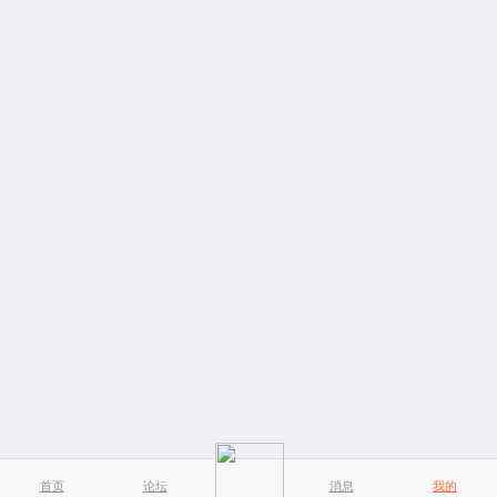
首页
论坛
消息
我的