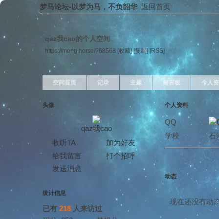
梦马论坛-以梦为马，不负韶华
返回首页
qaz我cao的个人空间
https://meng.horse/?68568
[收藏]
[复制]
[RSS]
空间首页
记录
主题
留言板
个人资
头像
个人资料
QQ
qaz我cao
学校
石
收听TA
加为好友
给我留言
打个招呼
发送消息
动态
统计信息
现在还没有动
已有
218
人来访过