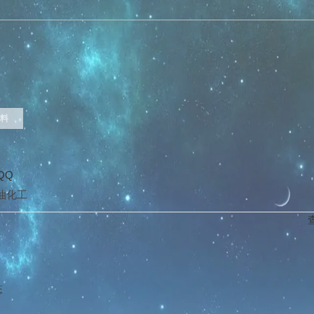
料
油化工
态