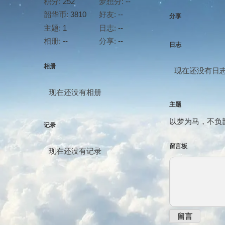
积分:
252
梦想分:
--
韶华币:
3810
好友:
--
分享
主题:
1
日志:
--
相册:
--
分享:
--
日志
相册
现在还没有日
现在还没有相册
主题
以梦为马，不负韶华
记录
留言板
现在还没有记录
留言