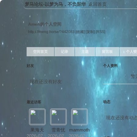
梦马论坛-以梦为马，不负韶华
返回首页
Amen的个人空间
https://meng.horse/?442083
[收藏]
[复制]
[RSS]
空间首页
记录
主题
留言板
个人资
好友
个人资料
暂
现在还没有好友
动态
最近访客
现在还没有动
果海天
雪青忧
mammoth
2026-07-24
2026-07-23
2026-07-14