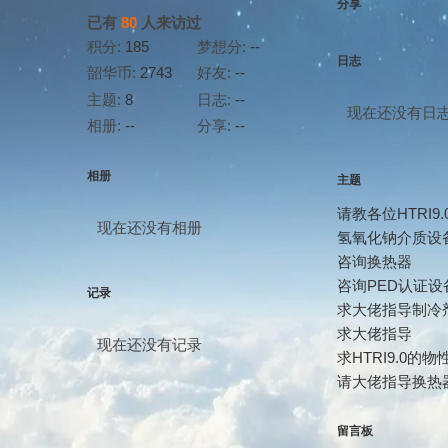
分享
已有
80
人来访过
积分:
185
梦想分:
--
日志
韶华币:
2743
好友:
--
主题:
8
日志:
--
现在还没有日
相册:
--
分享:
--
相册
主题
请教各位HTRI9
现在还没有相册
氢氧化钠介质设
咨询换热器
咨询PED认证设
记录
求大佬指导制冷
求大佬指导
现在还没有记录
求HTRI9.0的物
请大佬指导换热
留言板