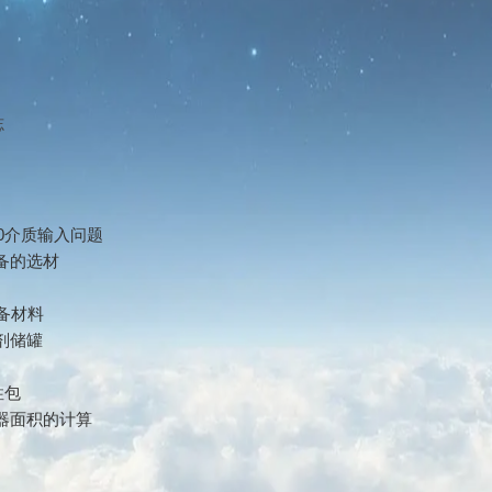
志
.0介质输入问题
备的选材
备材料
剂储罐
性包
器面积的计算