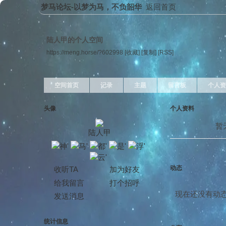
梦马论坛-以梦为马，不负韶华
返回首页
陆人甲的个人空间
https://meng.horse/?602998
[收藏]
[复制]
[RSS]
空间首页
记录
主题
留言板
个人资
头像
个人资料
暂
陆人甲
动态
收听TA
加为好友
给我留言
打个招呼
现在还没有动
发送消息
统计信息