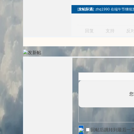
[
发帖际遇
]: zhq1990 在端午节
回复
支持
反
您
回帖后跳转到最后一