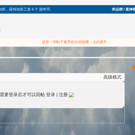
继续加班，获得加班工资 4 个 韶华币.
幸运榜 / 衰神
对
还有一些帖子被系统自动隐藏，点此展开
请
高级模式
需要登录后才可以回帖
登录
|
注册
页