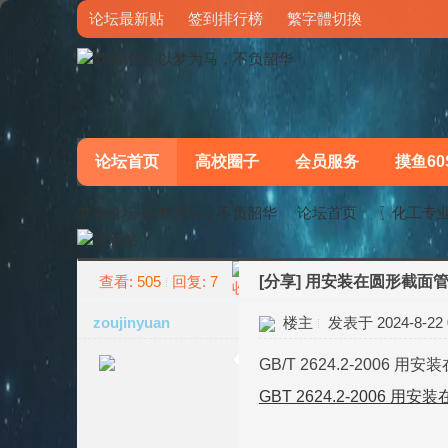
论坛最新贴
签到排行榜
繁字體切換
论坛首页
高校圈子
会员服务
摸鱼60
梦马论坛-以梦为马，不负韶华
论坛首页
〖化工专
查看:
505
回复:
7
[分享]
用安装在圆形截面管
»
›
zoujinyuan
楼主
发表于 2024-8-22 0
GB/T 2624.2-200
GBT 2624.2-2006