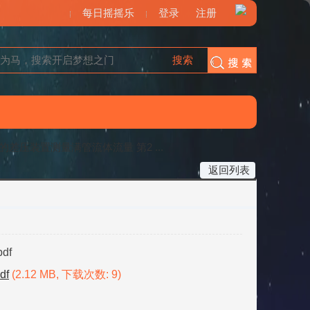
每日摇摇乐
登录
注册
搜索
搜索
差压装置测量满管流体流量 第2 ...
返回列表
df
df
(2.12 MB, 下载次数: 9)