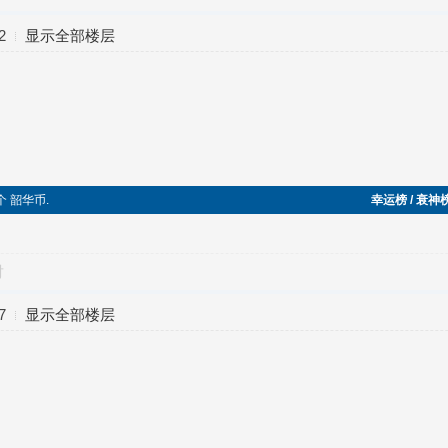
2
显示全部楼层
个 韶华币.
幸运榜 / 衰神
对
7
显示全部楼层