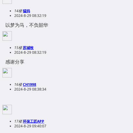
14楼
猛犸
2024-8-29 08:32:19
以梦为马，不负韶华
15楼
苏城牧
2024-8-29 08:32:19
感谢分享
16楼
CH1998
2024-8-29 08:38:34
17楼
环保工匠APP
2024-8-29 09:40:07