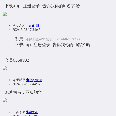
下载app--注册登录--告诉我你的id名字 哈
八斗之才
maizi188
2024-8-28 17:34:48
引用:
环保工匠APP 发表于 2024-8-28 17:29
下载app--注册登录--告诉我你的id名字 哈
会员6358932
九天揽月
zbjbq2010
2024-8-28 17:44:07
以梦为马，不负韶华
十步芳草
北湖之花