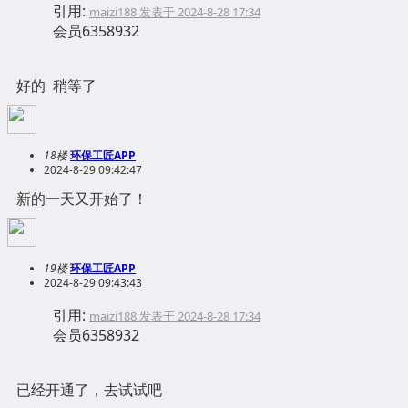
引用:
maizi188 发表于 2024-8-28 17:34
会员6358932
好的 稍等了
18楼
环保工匠APP
2024-8-29 09:42:47
新的一天又开始了！
19楼
环保工匠APP
2024-8-29 09:43:43
引用:
maizi188 发表于 2024-8-28 17:34
会员6358932
已经开通了，去试试吧