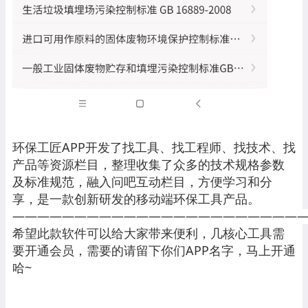
环保工匠APP开发了找工具、找工程师、找技术、找
产品等资源栏目，整理收集了众多的技术规格参数
及标准规范，融入问吧互动栏目，方便学习和分
享，是一款创新研发的移动端环保工具产品。
———————————————————————
希望此款软件可以给大家带来便利，几核心工具需
要开通会员，需要的请留下你们APP名字，马上开通
哈~