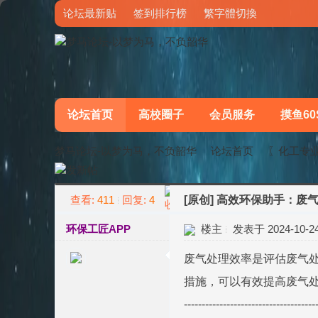
论坛最新贴
签到排行榜
繁字體切換
论坛首页
高校圈子
会员服务
摸鱼60
梦马论坛-以梦为马，不负韶华
论坛首页
〖化工专
查看:
411
回复:
4
[原创]
高效环保助手：废
»
›
环保工匠APP
楼主
发表于 2024-10-24 
废气处理效率是评估废气
措施，可以有效提高废气
-------------------------------------