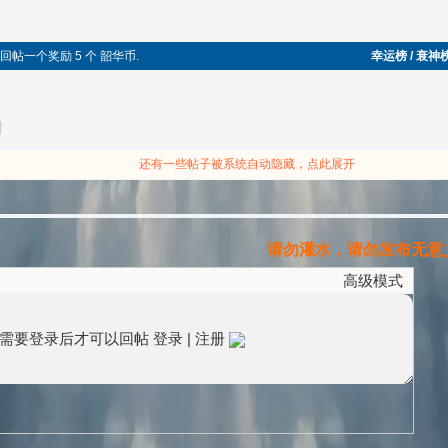
，回帖一个奖励 5 个 韶华币.
幸运榜 / 衰神
对
还有一些帖子被系统自动隐藏，点此展开
请勿灌水，请勿发布无意义
高级模式
需要登录后才可以回帖
登录
|
注册