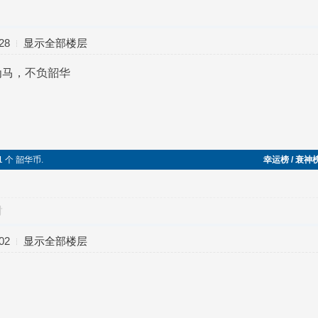
28
显示全部楼层
为马，不负韶华
1 个 韶华币.
幸运榜 / 衰神
对
02
显示全部楼层