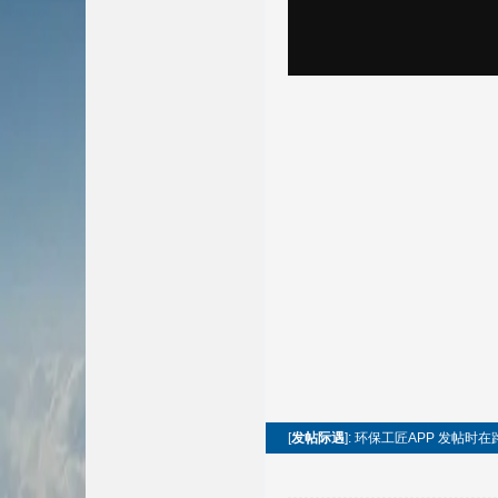
[
发帖际遇
]: 环保工匠APP 发帖时