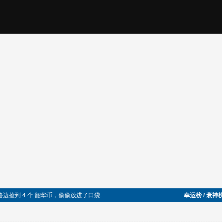
在路边捡到 4 个 韶华币，偷偷放进了口袋.
幸运榜 / 衰神