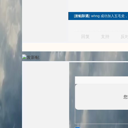
[
发帖际遇
]: whng 成功加入五毛党
回复
支持
反
您