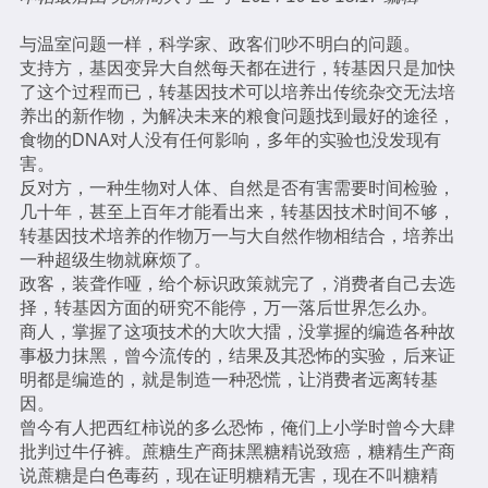
与温室问题一样，科学家、政客们吵不明白的问题。
支持方，基因变异大自然每天都在进行，转基因只是加快
了这个过程而已，转基因技术可以培养出传统杂交无法培
养出的新作物，为解决未来的粮食问题找到最好的途径，
食物的DNA对人没有任何影响，多年的实验也没发现有
害。
反对方，一种生物对人体、自然是否有害需要时间检验，
几十年，甚至上百年才能看出来，转基因技术时间不够，
转基因技术培养的作物万一与大自然作物相结合，培养出
一种超级生物就麻烦了。
政客，装聋作哑，给个标识政策就完了，消费者自己去选
择，转基因方面的研究不能停，万一落后世界怎么办。
商人，掌握了这项技术的大吹大擂，没掌握的编造各种故
事极力抹黑，曾今流传的，结果及其恐怖的实验，后来证
明都是编造的，就是制造一种恐慌，让消费者远离转基
因。
曾今有人把西红柿说的多么恐怖，俺们上小学时曾今大肆
批判过牛仔裤。蔗糖生产商抹黑糖精说致癌，糖精生产商
说蔗糖是白色毒药，现在证明糖精无害，现在不叫糖精