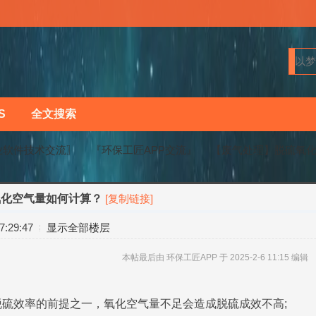
S
全文搜索
业软件技术交流〗
『环保工匠APP交流』
【废气处理】脱硫氧
氧化空气量如何计算？
[复制链接]
›
›
:29:47
显示全部楼层
本帖最后由 环保工匠APP 于 2025-2-6 11:15 编辑
硫效率的前提之一，氧化空气量不足会造成脱硫成效不高;