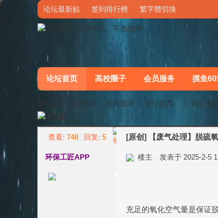
论坛最新贴
签到排行榜
繁字體切換
论坛首页
高校圈子
会员服务
摸鱼60
梦马论坛-以梦为马，不负韶华
论坛首页
〖化工专
查看:
748
回复:
5
[原创]
【废气处理】脱硫
»
›
环保工匠APP
楼主
发表于 2025-2-5 17
充足的氧化空气量是保证脱