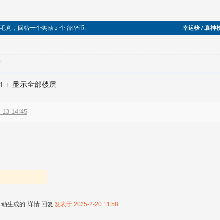
加入五毛党，回帖一个奖励 5 个 韶华币.
幸运榜 / 衰神
对
4
显示全部楼层
13 14:45
自动生成的
详情
回复
发表于 2025-2-20 11:58