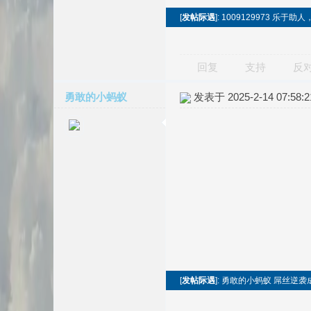
[
发帖际遇
]: 1009129973 
回复
支持
反
勇敢的小蚂蚁
发表于 2025-2-14 07:58:2
[
发帖际遇
]: 勇敢的小蚂蚁 屌丝逆