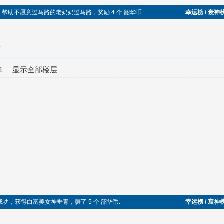
乐于助人，帮助不愿意过马路的老奶奶过马路，奖励 4 个 韶华币.
幸运榜 / 衰神
对
1
显示全部楼层
袭成功，获得白富美女神垂青，赚了 5 个 韶华币.
幸运榜 / 衰神