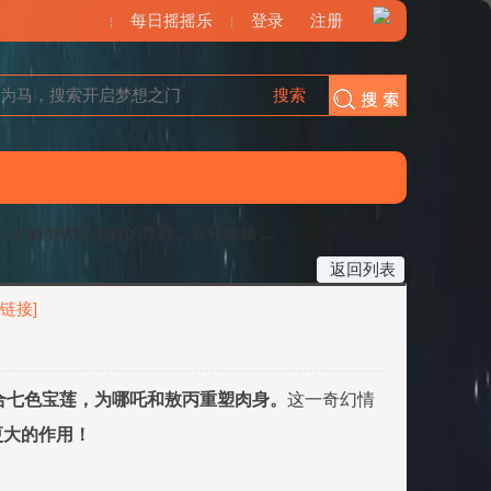
每日摇摇乐
登录
注册
搜索
搜索
中重塑哪吒肉身的莲藕，在环保领 ...
返回列表
链接]
合七色宝莲，为哪吒和敖丙重塑肉身。
这一奇幻情
更大的作用！