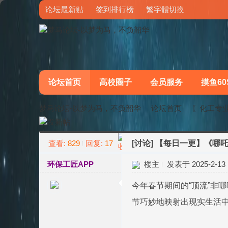
论坛最新贴
签到排行榜
繁字體切換
论坛首页
高校圈子
会员服务
摸鱼60
梦马论坛-以梦为马，不负韶华
论坛首页
〖化工专
查看:
829
回复:
17
[讨论]
【每日一更】《哪吒
»
›
环保工匠APP
楼主
发表于 2025-2-13 1
今年春节期间的“顶流”非
节巧妙地映射出现实生活