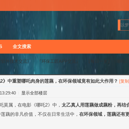
S
全文搜索
业软件技术交流〗
『环保工匠APP交流』
【每日一更】《哪吒2》
2》中重塑哪吒肉身的莲藕，在环保领域竟有如此大作用？
[复制
›
›
3:29:40
显示全部楼层
哪吒莫属，在电影《哪吒2》中，
太乙真人用莲藕做成藕粉，再结
中莲藕的非凡价值，不仅在日常生活中，
在环保领域，莲藕还有