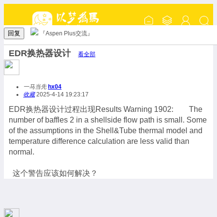
回复
『Aspen Plus交流』
EDR换热器设计
看全部
一马当先
hx04
收藏
2025-4-14 19:23:17
EDR换热器设计过程出现Results Warning 1902: The
number of baffles 2 in a shellside flow path is small. Some
of the assumptions in the Shell&Tube thermal model and
temperature difference calculation are less valid than
normal.
这个警告应该如何解决？