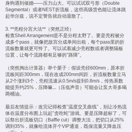
身狗遇到催婚——压力山大。可以试试双弓形（Double
Segmental）或者NEST折流板，这些高级货色能让流体跳
起华尔兹，说不定警告就自动退散了。
3. **壳程分宫大法**（突然正经）
检查Shell Arrangement是不是分程太野了。要是壳程被分
成多个pass，就像把故宫分成单间出租，每个pass里的折
流板数量就更可怜了。可以试着减少壳程数或者调整隔板
位置，让每个流路都有足够的"路障"。
（突然掏出计算器）举个栗子：假设壳径600mm，原本折
流板间距300mm，现在改成200mm间距，折流板数量立马
从2个涨到3个，壳程流速从0.5m/s提到0.8m/s，传热系数
能提升约25%，压降嘛...（压低声音）可能会让泵大哥多喝
两桶油。
最后友情提示：改完记得检查"温度交叉曲线"，别让冷热流
体在温度分布图上玩起"贪吃蛇"游戏。要是压降超标了，可
以祭出折流板切口（Baffle cut）调整大法，把切口从25%
调到35%，就像给流体开个VIP通道，既保流量又降血压