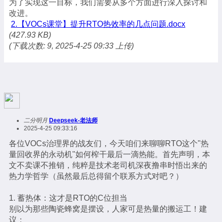
为了实现这一目标，我们需要从多个方面进行深入探讨和
改进。
2.【VOCs课堂】提升RTO热效率的几点问题.docx
(427.93 KB)
(下载次数: 9, 2025-4-25 09:33 上传)
二分明月
Deepseek-老法师
2025-4-25 09:33:16
各位VOCs治理界的战友们，今天咱们来聊聊RTO这个"热
量回收界的永动机"如何榨干最后一滴热能。首先声明，本
文不卖课不推销，纯粹是技术老司机深夜撸串时悟出来的
热力学哲学（虽然最后总得留个联系方式对吧？）
1. 蓄热体：这才是RTO的C位担当
别以为那些陶瓷蜂窝是摆设，人家可是热量的搬运工！建
议：