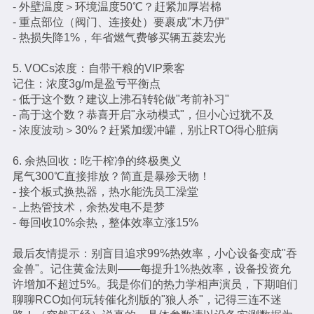
- 外壁温度＞环境温度50℃？赶紧加厚岩棉
- 重点部位（阀门、连接处）要裹成"木乃伊"
- 热损失降1%，年省燃气费够买辆五菱宏光
5. VOCs浓度：自带干粮的VIP乘客
记住：浓度3g/m是盈亏平衡点
- 低于这个数？建议上沸石转轮做"考前补习"
- 高于这个数？恭喜开启"永动模式"，但小心过犹不及
- 浓度波动＞30%？赶紧加缓冲罐，别让RTO得心脏病
6. 余热回收：吃干榨净的终极奥义
尾气300℃直接排放？简直是暴殄天物！
- 接个板式换热器，热水能洗员工澡堂
- 上热管技术，余热发电不是梦
- 每回收10%余热，整体效率立涨15%
最后友情提示：别盲目追求99%热效率，小心设备变成"吞
金兽"。记住黄金法则——每提升1%热效率，设备投资允
许增加不超过5%。我是你们的热力学相声演员，下期咱们
聊聊RCO如何玩转催化剂版的"狼人杀"，记得三连不迷