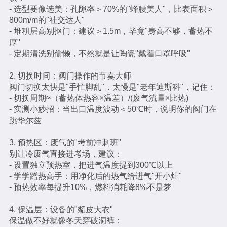
- 选型要像选美：孔隙率＞70%的"蜂腰美人"，比表面积＞
800m/m的"社交达人"
- 堆积层高别抠门：建议＞1.5m，毕竟"身高不够，蓄热不
厚"
- 定期清洗别偷懒，不然就是让陶瓷"戴着口罩呼吸"
2. 切换时间：阀门操作的节奏大师
阀门切换太快是"手忙脚乱"，太慢是"老年迪斯科"，记住：
- 切换周期≈（蓄热体热容×温差）/(废气流量×比热)
- 实测小妙招：当出口温度波动＜50℃时，说明你的阀门在
跳华尔兹
3. 预热区：废气的"考前冲刺班"
别让冷废气直接进考场，建议：
- 设置独立预热室，把进气温度提到300℃以上
- 学学蹭热高手：用净化后的热气给进气"开小灶"
- 预热效率每提升10%，燃料消耗降8%不是梦
4. 保温层：设备的"貂皮大衣"
保温做不好就像冬天穿破洞裤：