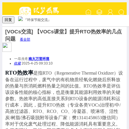
回复
『环保节能交流』
[VOCs交流] 【VOCs课堂】提升RTO热效率的几点
问题
看全部
一马当先
南大万贤环境
收藏
2025-4-25 09:33:10
RTO热效率
是指
RTO（Regenerative Thermal Oxidizer）设
备在运行过程中，废气中的有机物质经氧化燃烧后所释放
的热量与所消耗燃料热量之间的比值。RTO热效率是评估
该设备性能的核心指标，也是衡量其能源利用效率的关键
参数。热效率的高低直接关系到RTO设备的能源消耗和运
行成本，因此，提升RTO热效（专业各类VOCs治理初/中/
高效过滤器、RTO、RCO、CO、冷凝器、喷淋塔、活性
炭/树脂/沸石吸脱附等设备厂家：樊13141458653微信同）
率对于优化废气处理过程、降低能源消耗具有重要意义。