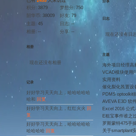
已有
2455
人来访过
分享
积分:
3879
梦想分:
750
韶华币:
38009
好友:
79
日志
主题:
45
日志:
--
相册:
--
分享:
--
现在还没有日
相册
主题
现在还没有相册
海外项目经理高
VCAD模块使用
实用资料
记录
催化裂化装置设备
好好学习天天向上，哈哈哈哈哈
PDMS optool
哈和
回复
AVEVA E3D 软
好好学习天天向上，红红火火
回
Excel 2016
复
E租宝事件谁之
罗斯蒙特475手
好好学习天天向上，哈哈哈哈哈
关于smartpla
哈哈哈哈
回复