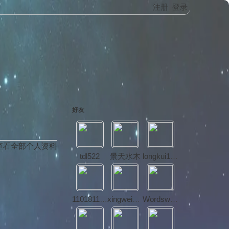
注册
登录
好友
查看全部个人资料
tdl522
景天水木
longkui1990
1101811258
xingweidong
Wordsworth