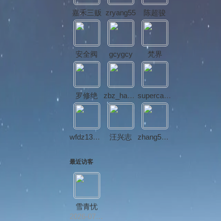
嘉禾三贩
zryang55
陈超骏
安全阀
gcygcy
梵界
罗修绝
zbz_happy
supercaosong
wfdz13698154595
汪兴志
zhang532b
最近访客
雪青忧
2026-07-22