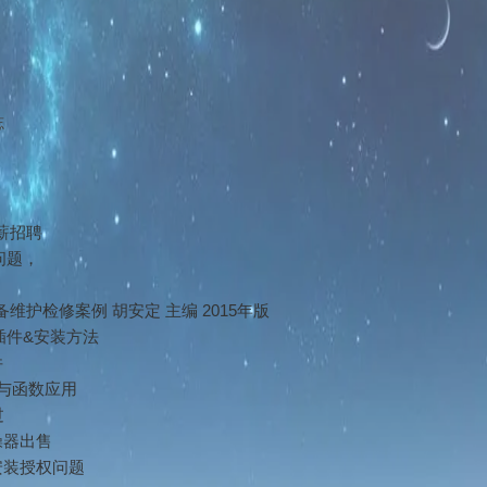
志
薪招聘
问题，
维护检修案例 胡安定 主编 2015年版
kit插件&安装方法
件
 公式与函数应用
过
操器出售
nt安装授权问题