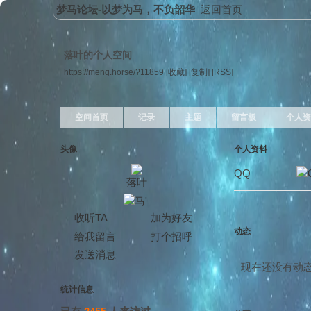
梦马论坛-以梦为马，不负韶华
返回首页
落叶的个人空间
https://meng.horse/?11859
[收藏]
[复制]
[RSS]
空间首页
记录
主题
留言板
个人资
头像
个人资料
QQ
落叶
收听TA
加为好友
动态
给我留言
打个招呼
发送消息
现在还没有动
统计信息