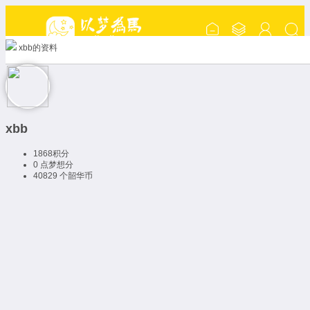
xbb的资料
xbb
1868
积分
0 点
梦想分
40829 个
韶华币