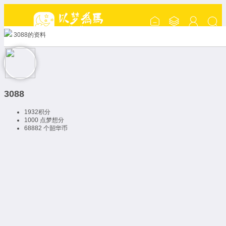
3088的资料
3088
1932
积分
1000 点
梦想分
68882 个
韶华币