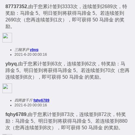
87737352
,由于您累计签到3333次，连续签到2689次，特
奖励：马蹄金 5。明日签到将获得马蹄金 5。若连续签到
2690次（您再连续签到1次），即可获得 50 马蹄金 的奖
励。
三顾茅庐
ybyq
2021-6-20 00:00:16
ybyq
,由于您累计签到63次，连续签到62次，特奖励：马
蹄金 5。明日签到将获得马蹄金 5。若连续签到70次（您再
连续签到8次），即可获得 50 马蹄金 的奖励。
四两拨千斤
fqhy6789
2021-6-20 00:00:16
fqhy6789
,由于您累计签到873次，连续签到872次，特奖
励：马蹄金 5。明日签到将获得马蹄金 5。若连续签到880
次（您再连续签到8次），即可获得 50 马蹄金 的奖励。