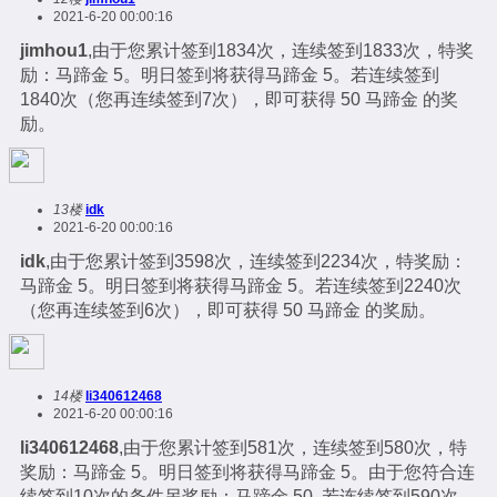
2021-6-20 00:00:16
jimhou1
,由于您累计签到1834次，连续签到1833次，特奖
励：马蹄金 5。明日签到将获得马蹄金 5。若连续签到
1840次（您再连续签到7次），即可获得 50 马蹄金 的奖
励。
13楼
idk
2021-6-20 00:00:16
idk
,由于您累计签到3598次，连续签到2234次，特奖励：
马蹄金 5。明日签到将获得马蹄金 5。若连续签到2240次
（您再连续签到6次），即可获得 50 马蹄金 的奖励。
14楼
li340612468
2021-6-20 00:00:16
li340612468
,由于您累计签到581次，连续签到580次，特
奖励：马蹄金 5。明日签到将获得马蹄金 5。由于您符合连
续签到10次的条件另奖励：马蹄金 50. 若连续签到590次