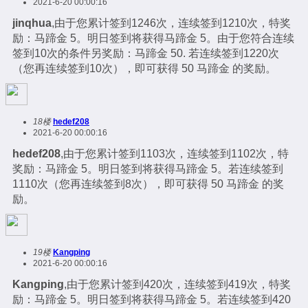
2021-6-20 00:00:16
jinqhua
,由于您累计签到1246次，连续签到1210次，特奖
励：马蹄金 5。明日签到将获得马蹄金 5。由于您符合连续
签到10次的条件另奖励：马蹄金 50. 若连续签到1220次
（您再连续签到10次），即可获得 50 马蹄金 的奖励。
18楼
hedef208
2021-6-20 00:00:16
hedef208
,由于您累计签到1103次，连续签到1102次，特
奖励：马蹄金 5。明日签到将获得马蹄金 5。若连续签到
1110次（您再连续签到8次），即可获得 50 马蹄金 的奖
励。
19楼
Kangping
2021-6-20 00:00:16
Kangping
,由于您累计签到420次，连续签到419次，特奖
励：马蹄金 5。明日签到将获得马蹄金 5。若连续签到420