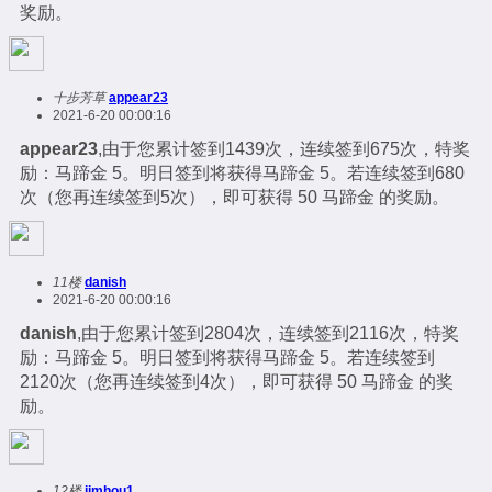
奖励。
十步芳草
appear23
2021-6-20 00:00:16
appear23
,由于您累计签到1439次，连续签到675次，特奖
励：马蹄金 5。明日签到将获得马蹄金 5。若连续签到680
次（您再连续签到5次），即可获得 50 马蹄金 的奖励。
11楼
danish
2021-6-20 00:00:16
danish
,由于您累计签到2804次，连续签到2116次，特奖
励：马蹄金 5。明日签到将获得马蹄金 5。若连续签到
2120次（您再连续签到4次），即可获得 50 马蹄金 的奖
励。
12楼
jimhou1