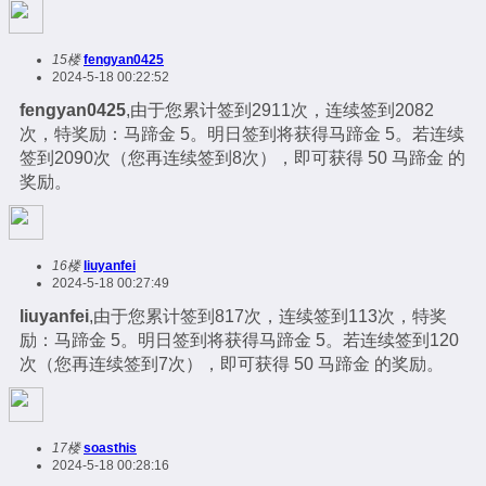
15楼
fengyan0425
2024-5-18 00:22:52
fengyan0425
,由于您累计签到2911次，连续签到2082
次，特奖励：马蹄金 5。明日签到将获得马蹄金 5。若连续
签到2090次（您再连续签到8次），即可获得 50 马蹄金 的
奖励。
16楼
liuyanfei
2024-5-18 00:27:49
liuyanfei
,由于您累计签到817次，连续签到113次，特奖
励：马蹄金 5。明日签到将获得马蹄金 5。若连续签到120
次（您再连续签到7次），即可获得 50 马蹄金 的奖励。
17楼
soasthis
2024-5-18 00:28:16