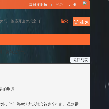
每日摇摇乐
登录
注册
搜索
搜索
，提前点亮千户 ...
返回列表
靠的服务
意外，他们的生活方式就会被完全打乱。虽然雷