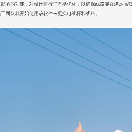
目影响的功能，对设计进行了严格优化，以确保线路能在满足高
施工团队就开始使用该软件来更换电线杆和线路。