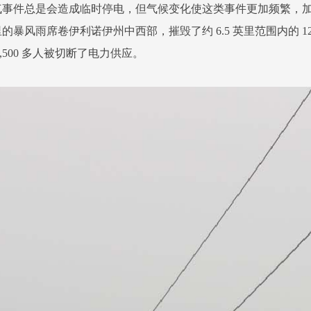
气事件总是会造成临时停电，但气候变化使这类事件更加频繁，
里的暴风雨席卷伊利诺伊州中西部，摧毁了约
6.5
英里范围内的
1
,500
多人被切断了电力供应。