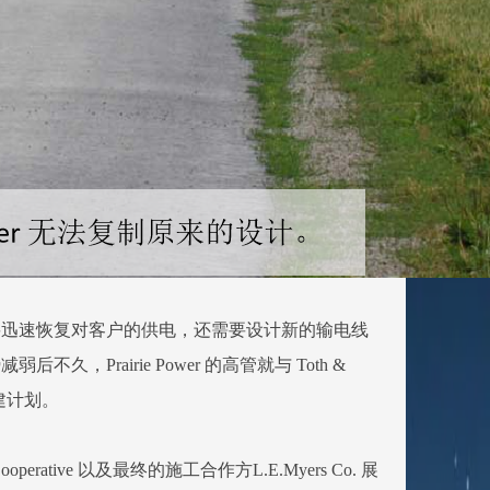
要迅速恢复对客户的供电，还需要设计新的输电线
势减弱后不久，
Prairie Power
的高管就与
Toth &
建计划。
 Cooperative
以及最终的施工合作方
L.E.Myers Co.
展