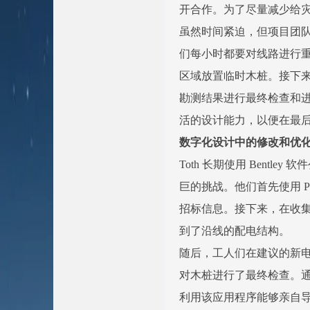
开合作。为了尽量减少给
虽然时间紧迫，但项目团
们每小时都要对线路进行
区域放置临时木桩。接下
勘测结果进行最终检查和
活的设计能力，以便在最
数字化设计中的修改和优
Toth
长期使用
Bentley
软件
巨的挑战。他们首先使用
招标信息。接下来，在收
到了沿线的配电结构。
随后，工人们在建议的新
对木桩进行了最终检查。
利用该应用程序能够亲自