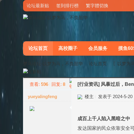
论坛最新贴
签到排行榜
繁字體切換
论坛首页
高校圈子
会员服务
摸鱼60
梦马论坛-以梦为马，不负韶华
论坛首页
〖以梦为
查看:
596
回复:
8
[行业资讯]
风暴过后，Be
»
›
yueyalingfeng
楼主
发表于 2024-5-20 1
成百上千人陷入黑暗之中
发达国家的民众依靠安全