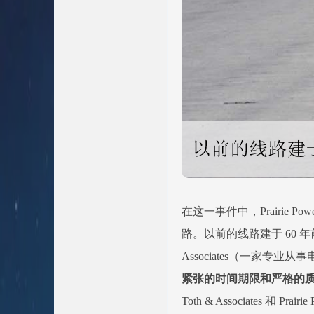
在这一事件中，
Prairie Pow
路。以前的线路建于
60
年
Associates
（一家专业从事
紧张的时间期限和严格的
Toth & Associates
和
Prairie