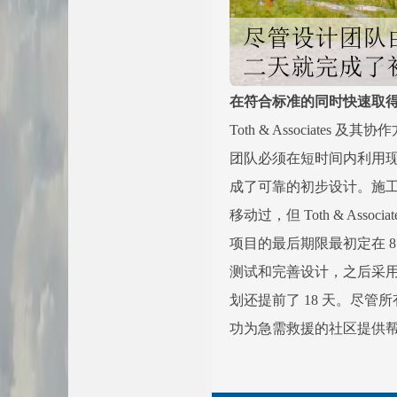
在符合标准的同时快速取
Toth & Associates
及其协作
团队必须在短时间内利用
成了可靠的初步设计。施
移动过，但
Toth & Associat
项目的最后期限最初定在
测试和完善设计，之后采
划还提前了
18
天。尽管所
功为急需救援的社区提供