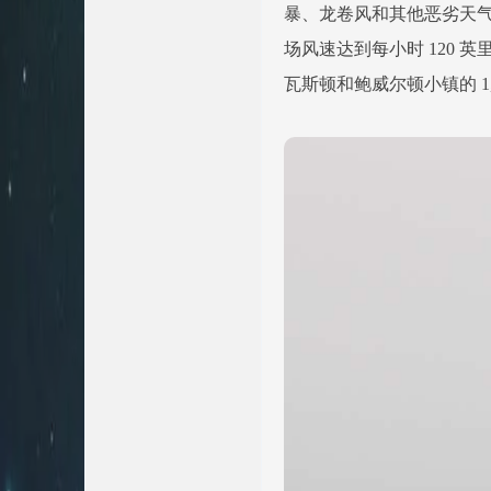
暴、龙卷风和其他恶劣天
场风速达到每小时
120
英
瓦斯顿和鲍威尔顿小镇的
1